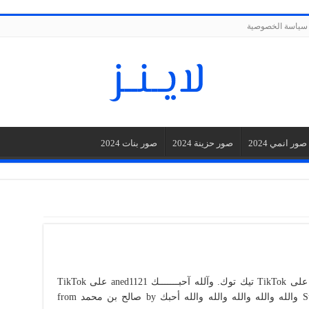
سياسة الخصوصية
صور انمي 2024
صور حزينة 2024
صور بنات 2024
شاهد مقاطع فيديو قصيرة حول والله_احبك على TikTok تيك توك. وآلله آحبـــــــك aned1121 على TikTok
تيك توك 14K من تسجيلات الإعجاب. Stream والله والله والله والله والله أحبك by صالح بن محمد from