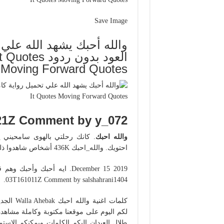
Save Image
والله أحبك يشهد الله علي 
العود بدون 
Moving Forward Quotes
21Z Comment by y_072.
والله احبك
. كانك رحلتي بالهوى سامحيني 
احتويك. والله_احبك 436K أشخاص شاهدوا ذلك.
03T161011Z Comment by salshahrani1404.
لكم اليوم على موقعنا مكتوبة وكاملة مشاهد
طلال العيدان اليكم الكلمات ويمكنكم الاستم