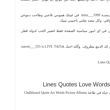
آبـن آلبـــصـــرة يــــآ عـيـــنــي تبـعونــــي آنــستـة mmz___1999. في غيبتك همومي تلاعبي وطاحت دموعي
 وكل نبضه بقلبي ياحبيبي تبييك.
 تتدخل في اي امور سياسية الصفحة فقط لتعبير الحب لدولة قطر.
جودي علي بنظرة واسمعيني لوني بعيد اسوق لك الدمع مظروف. وآلله احبك naroto___555 is LIVE TikTok.