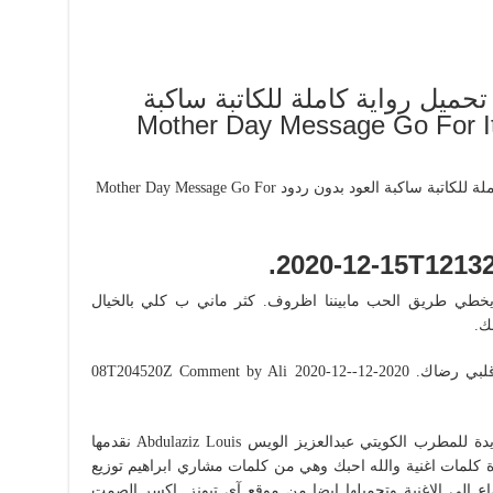
تحميل رواية كاملة للكاتبة ساكبة
ردود Mother Day Message Go For It Quotes
2020-12-15T1213
يخطي طريق الحب مابيننا اظروف. كثر ماني ب كلي بالخيال
December 15 2019. ايه أحبك وأحبك وهم قلبي رضاك. 2020-12-08T204520Z Comment by Ali 2020-12-
كلمات اغنية والله احبك Walla Ahebak الجديدة للمطرب الكويتي عبدالعزيز الويس Abdulaziz Louis نقدمها
ة كلمات اغنية والله احبك وهي من كلمات مشاري ابراهيم توزيع
اع الى الاغنية وتحميلها ايضا من موقع آي تيونز. اكسر الصمت