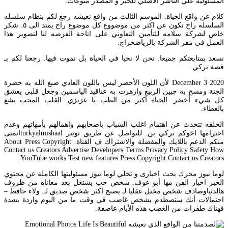
المسئولية علي الناشر الاصلي للخبر و المصدر منوعات.
كلام عن واقع الحياة. الموسم الثالث من واقع نعيشه رجع لكم بنظام سلسله
السلسله راح تكون عن اكثر من موضووع كل موضوع راح يمتد الى ٥. شكر
خاص لشركة سلامه للتأمين التعاوني على اتاحة الفرصه لنا لتصوير هذا
العمل في مقر الشركة بالرياضخراج.
نسعد بمتابعتكم جميعا. نحن لا نحيا في الحياة بل نموت فيها. رجعنا لكم بـ
قصة تركي.
December 3 2020 لأن اللون الأخضر ليس باللون العادي صبغ الله به خضرة
الجنة ومسح به جبين الربيع وازهرت به عناقيد الياسمين وجعل قلبي يعشق
كل شيء أخضر. الحياة أكبر من الطب يا عزيزي. القلب المحب يشع
بالعطاء.
الحلقه تتحدث عن اهتمام اغلب الشباب باصحابهم واهمالهم بأمهاتهم وعدم
احترامها اخوكم تركي بن. للتواصل عن طريق تويتر turkyalmishaalاتمنى
منكم الدعم باللايك والمفضلة والاشتراك ف القناة. About Press Copyright
Contact us Creators Advertise Developers Terms Privacy Policy Safety How
YouTube works Test new features Press Copyright Contact us Creators.
لوما نيوز محرك بحث اخبارى و تخلي لوما نيوز مسئوليتها الكاملة عن محتوي
الخبر اخبار الفن مها أبو عوف. شخص حب يشتغل بعد معاناه من ظروف
هالدنياوصادف شخص مختل عقليا لـ يصبح اكثر شخص صديق لـ. ولاء حافظ –
احتمالات أنك ستصطدم بشخص غاضب في وقت ما من اليوم واردة بشدة
فهناك طفرات من الغضب هذه الأيام عاصفة.