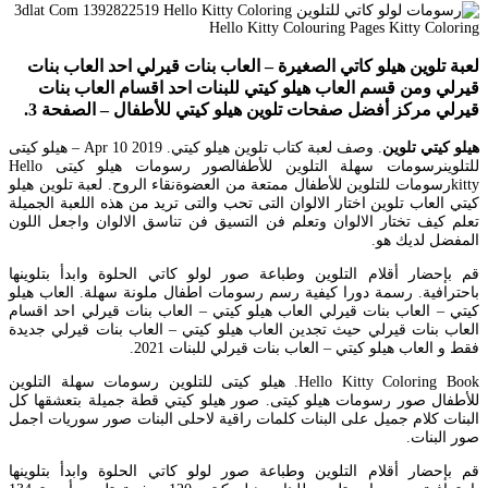
لعبة تلوين هيلو كاتي الصغيرة – العاب بنات قيرلي احد العاب بنات
قيرلي ومن قسم العاب هيلو كيتي للبنات احد اقسام العاب بنات
قيرلي مركز أفضل صفحات تلوين هيلو كيتي للأطفال – الصفحة 3.
هيلو كيتي تلوين
. وصف لعبة كتاب تلوين هيلو كيتي. Apr 10 2019 – هيلو كيتى
للتلوينرسومات سهلة التلوين للأطفالصور رسومات هيلو كيتى Hello
kittyرسومات للتلوين للأطفال ممتعة من العضوةنقاء الروح. لعبة تلوين هيلو
كيتي العاب تلوين اختار الالوان التى تحب والتى تريد من هذه اللعبة الجميلة
تعلم كيف تختار الالوان وتعلم فن التسيق فن تناسق الالوان واجعل اللون
المفضل لديك هو.
قم بإحضار أقلام التلوين وطباعة صور لولو كاتي الحلوة وابدأ بتلوينها
باحترافية. رسمة دورا كيفية رسم رسومات اطفال ملونة سهلة. العاب هيلو
كيتي – العاب بنات قيرلي العاب هيلو كيتي – العاب بنات قيرلي احد اقسام
العاب بنات قيرلي حيث تجدين العاب هيلو كيتي – العاب بنات قيرلي جديدة
فقط و العاب هيلو كيتي – العاب بنات قيرلي للبنات 2021.
Hello Kitty Coloring Book. هيلو كيتى للتلوين رسومات سهلة التلوين
للأطفال صور رسومات هيلو كيتى. صور هيلو كيتي قطة جميلة بتعشقها كل
البنات كلام جميل على البنات كلمات راقية لاحلى البنات صور سوريات اجمل
صور البنات.
قم بإحضار أقلام التلوين وطباعة صور لولو كاتي الحلوة وابدأ بتلوينها