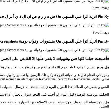
Save Image
Pin By اترك اثرا علي المنبهي On ش ه ر ر م ض ان ال ذ ي أ نز ل ف يه ال ق ر آن Math Math Equations Aes
Save Image
Pin By اترك اثرا علي المنبهي On منشورات وفوائد يومية Lga Shopping Screenshots
فأصبحت حياتنا كلها فتن وشهوات لا يقدر عليها الا القابض على الجمر و
هل_يجوز_صيام_الجنب
. لماذا حرم الله لحم الخنزير. وقد ظهرت الكثير من هذه 
رموز في المنام تدل على خيانة الزوجة وكل تلك الرموز لها تفسير وتأويل ح
تعالى. See more ideas about women in islam quotes testosterone therapy low testosterone levels.
الجمع والقصر في الصلاة. هذا العنوان البريدي يتم استخدامه لإرسال التنبيهات 
الحكمة من سنة الوضوء قبل النوم. لو أجنب قبل الفجر سواء بالجماع أو الاستمن
الجنب.