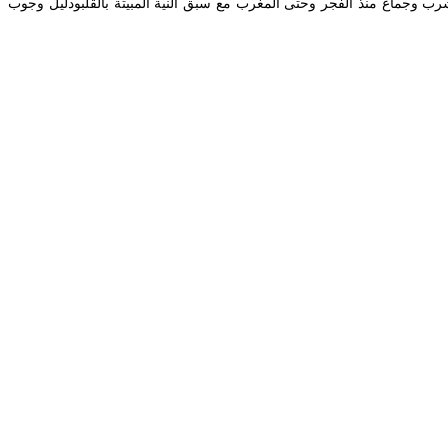
ب وجماع منذ الفجر وحتى المغرب مع سبق النية المبيتة بالقلبودليل وجوب