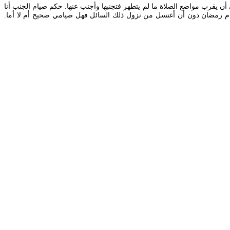
 أن يقرب مواضع الصلاة ما لم يتطهر فتجنبها وأجنب عنها. حكم صيام الجنب أنا
بقضاء صيام رمضان دون أن أغتسل من نزول ذلك السائل فهل صيامي صحيح أم لا أما.