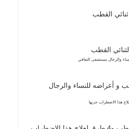
ثنائي القطب
ب و أعراضه للنساء والرجال
هل يشفى مريض ثنائي القطب و4 طرق لعلاج هذا الاضطراب