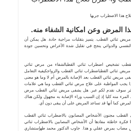
ذا المرض وعن امكانية الشفاء منه.
ريض ثنائي القطب. يتميز بتقلبات مزاجية حادة. هل يمكن أن
النفسي والدوائي ينجح في تقليل شدة الأعراض وتحسين جودة
قطب تشخيص اضطراب ثنائي القطبالشفاء من مرض ثنائي
ريض ثنائي القطباضطراب ثنائي القطب والزواجكيفية التعامل
ى مريض ثنائي القطب بعد الإصابة بالمرض أم لا وما هو معنى
ا يجب المواظبة على علاج مرض ثنائي القطب وما هي علامات
أكثر سوف نقدم لكم عبر. هل يشفى مريض ثنائي القطب مرض
مرء منه كليا إذ إن السبب وراء الإصابة به مجهول ولكن هناك
رض كما أنها قد تساعد المريض على أن يبقى دون أي.
 القطب مجنون الأشخاص المصابون بالاضطراب ثنائي القطب
ا فكرة خاطئة مفادها أن الأشخاص المصابين بالاضطراب ثنائي
صاب بمرض عقلي و هذا. جاوب الدكتور محمد طهإستشاري