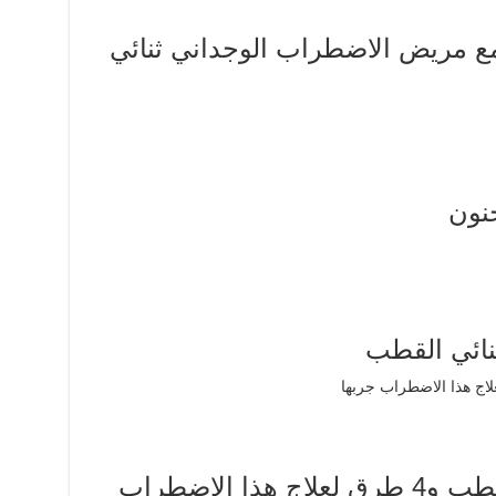
مع مريض الاضطراب الوجداني ثنائي
نون
هل يشفى مريض ثنائي القطب و4 طرق لعلاج هذا الاضطراب