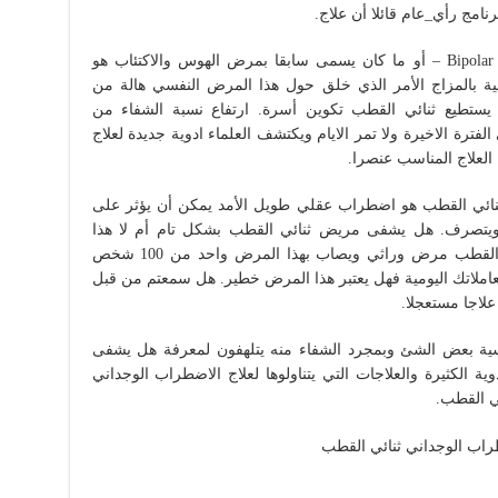
مج رأي_عام قائلا أن علاج.
الاضطراب الوجداني ثنائي القطب Bipolar Disorder – أو ما كان يسمى سابقا بمرض الهوس والاكتئاب هو
ة بالمزاج الأمر الذي خلق حول هذا المرض النفسي هالة من
 يستطيع ثنائي القطب تكوين أسرة. ارتفاع نسبة الشفاء من
فترة الاخيرة ولا تمر الايام ويكتشف العلماء ادوية جديدة لعلاج
العلاج المناسب عنصرا.
ئي القطب هو اضطراب عقلي طويل الأمد يمكن أن يؤثر على
ويتصرف. هل يشفى مريض ثنائي القطب بشكل تام أم لا هذا
السؤال يحير الكثير حيث يعتبر مرض ثنائي القطب مرض وراثي ويصاب بهذا المرض واحد من 100 شخص
ملاتك اليومية فهل يعتبر هذا المرض خطير. هل سمعتم من قبل
لاجا مستعجلا.
ية بعض الشئ وبمجرد الشفاء منه يتلهفون لمعرفة هل يشفى
 الكثيرة والعلاجات التي يتناولوها لعلاج الاضطراب الوجداني
ي القطب.