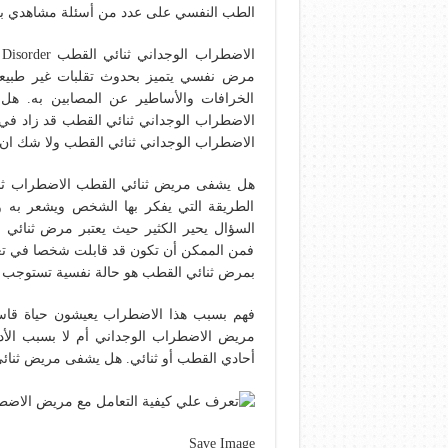
الطب النفسي على عدد من أسئلة مشاهدي برنا
مرض نفسي يتميز بحدوث تقلبات غير طبيعي
الخرافات والأساطير عن المصابين به. هل
الاضطراب الوجداني ثنائي القطب قد زاد في ال
الاضطراب الوجداني ثنائي القطب ولا شك ان 
هل يشفى مريض ثنائي القطب الاضطراب ثنا
الطريقة التي يفكر بها الشخص ويشعر به 
فمن الممكن أن تكون قد قابلت شخصا في تعا
بمرض ثنائي القطب هو حالة نفسية تستوجب ع
فهم بسبب هذا الاضطراب يعيشون حياة قاس
مريض الاضطراب الوجداني أم لا بسبب الأدوية
أحادي القطب أو ثنائي. هل يشفى مريض ثنائ
Save Image