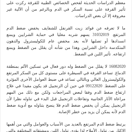
معظم الدراسات الحديثة لفحص الخصائص الطبية للقرفة ركزت على
تأثير القرفة على نسبة السكر في الدم وبالرغم من أن الآلية غير
معروفة إلا أن بعض الدراسات.
ما لا تعرفه عن فوائد زيت القرنفل للشفايف يخفض ضغط الدم
المرتفع. 31032019 يسهم شربه مغليا في حماية الشرايين ويمنع
انسدادها أو تصلبها لأنه يعد مخفض عام للكوليسترول والدهون
المتكدسة داخل الشرايين وهذا من شأنه أن يقلل من الضغط ويمنع
ارتفاعه. تأثير اللبن في الضغط.
16082020 لا يقلل من الضغط وله دور فعال في تسكين الآلم بمنطقة
الدماغ. تساعد القرفة في السيطرة على مستوى كل من السكر المرتفع
والكوليسترول العالي وبالتالي تساعد في ضبط العوامل الأخرى المؤثرة
على الضغط. 09122020 في حين أن الزنجبيل قد يكون مفيدا في علاج
ارتفاع ضغط الدم وفقا لبعض المراجعات ولكن مع ذلك من المهم
مراعاة الآثار الجانبية وتفاعلات الزنجبيل قبل البدء في تناوله نظرا لأن
الزنجبيل يمكن أن يخفض ضغط الدم فلا ينصح بتناوله مع أدوية ضغط
الدم لأنه يمكن أن يزيد من خطر الإصابة.
يرتبط ضغط الدم المرتفع بالعديد من الأسباب والعوامل والتي من أهمها
الإكثار من تناول الأملاح لذا يؤدي تناول اللبن ومشتقاته المختلفة والتي