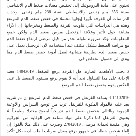
تحتوي على مادة البروبيوتيك إلى تخفيض معدلات ضغط الدم الانقباضي
بسنة 356 ملم زئبقي والانبساطي بنسة 238 ملم زئبقي. وجدت
الدراسات أن للقرفة تأثيرا إيجابيا محتملا في خفض ضغط الدم المرتفع
وهذه هي الدراسات التي تناولت القرفة والضغط ومخرجاتها. إن الآراء
متباينة حول تأثير وعلاقة الزنجبيل بمرض ضغط الدم ولكن جميع
المعلومات تؤكد ضرورة تناوله بحذر من قبل مرضى ارتفاع ضغط الدم
مع مراقبة الضغط بشكل مكثف عند استخدامه لأن الزنجبيل يعمل على
خفض ضغط الدم بطريقة مشابهة لعمل أدوية خفض ضغط الدم مما
يؤدي إلى حصول انخفاض في.
2 تجنب الأطعمة الضارة. هل القرفة ترفع الضغط. 14042019 فعند
الإجابة على هذا التساؤل نجد أنه لا يقوم برفع مستوى الضغط بل على
العكس يقوم بخفض ضغط الدم المرتفع.
14102016 3 يساعد القرنفل في خفض ضغط الدم المرتفع إن تم شربه
بعد غليه فالمواد المكونة للقرنفل تزيد من توسع الشرايين والأوعية
الدموية وبالتالي ينخفض ضغط الدم تدريجيآ ليصبح معتدلآ وطبيعيآ. 4
يحتوي القرنفل كما ذكرنا على مواد تساعد في الوقاية من الجراثيم
وهي مفيدة لحماية مرضى. 27042019 وضرب على ذلك مثلا بالقول إن
إلقاء شخص خطابا في جمهور يرفع معدل ضربات القلب لديه بكل تأكيد