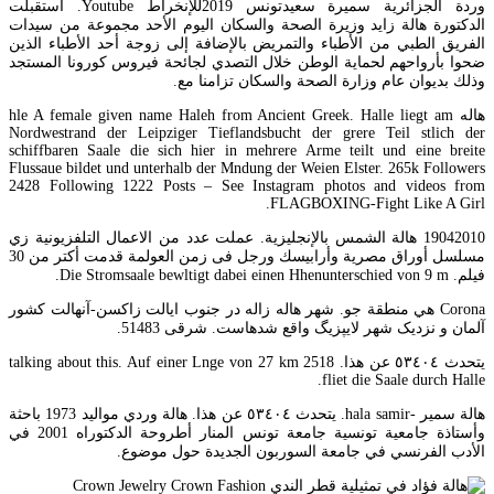
وردة الجزائرية سميرة سعيدتونس 2019للإنخراط Youtube. استقبلت
الدكتورة هالة زايد وزيرة الصحة والسكان اليوم الأحد مجموعة من سيدات
الفريق الطبي من الأطباء والتمريض بالإضافة إلى زوجة أحد الأطباء الذين
ضحوا بأرواحهم لحماية الوطن خلال التصدي لجائحة فيروس كورونا المستجد
وذلك بديوان عام وزارة الصحة والسكان تزامنا مع.
هاله hle A female given name Haleh from Ancient Greek. Halle liegt am
Nordwestrand der Leipziger Tieflandsbucht der grere Teil stlich der
schiffbaren Saale die sich hier in mehrere Arme teilt und eine breite
Flussaue bildet und unterhalb der Mndung der Weien Elster. 265k Followers
2428 Following 1222 Posts – See Instagram photos and videos from
FLAGBOXING-Fight Like A Girl.
19042010 هالة الشمس بالإنجليزية. عملت عدد من الاعمال التلفزيونية زي
مسلسل أوراق مصرية وأرابيسك ورجل فى زمن العولمة قدمت أكتر من 30
فيلم. Die Stromsaale bewltigt dabei einen Hhenunterschied von 9 m.
Corona هي منطقة جو. شهر هاله زاله در جنوب ایالت زاکسن-آنهالت کشور
آلمان و نزدیک شهر لایپزیگ واقع شدهاست. شرقی 51483.
يتحدث ٥٣٤٠٤ عن هذا. 2518 talking about this. Auf einer Lnge von 27 km
fliet die Saale durch Halle.
هالة سمير -hala samir. يتحدث ٥٣٤٠٤ عن هذا. هالة وردي مواليد 1973 باحثة
وأستاذة جامعية تونسية جامعة تونس المنار أطروحة الدكتوراه 2001 في
الأدب الفرنسي في جامعة السوربون الجديدة حول موضوع.