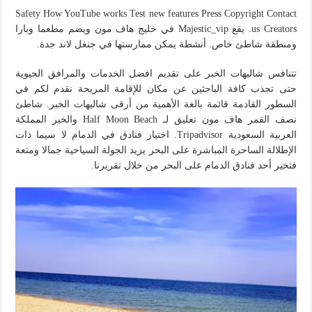
Safety How YouTube works Test new features Press Copyright Contact
us Creators. يقع Majestic_vip في خليج هاف مون ويضم مطعما وبارا
ومنطقة شاطئ خاص. أنشطة يمكن ممارستها في جنغل لاند جدة.
تتنافس شاليهات الخبر على تقديم افضل الخدمات والمرافق الحيوية
حتى تجذب كافة الباحثين عن مكان للإقامة المريحة نقدم لكم في
السطور القادمة قائمة بالغة الأهمية من أرقى شاليهات الخبر. شاطئ
نصف القمر هاف مون تعليق لـ Half Moon Beach والخبر المملكة
العربية السعودية Tripadvisor. اختيار فنادق في الدمام لا سيما ذات
الإطلالة الساحرة المباشرة على البحر يزيد الجولة السياحية جمالا ومتعة
فتخير أحد فنادق الدمام على البحر من خلال تقريرنا.