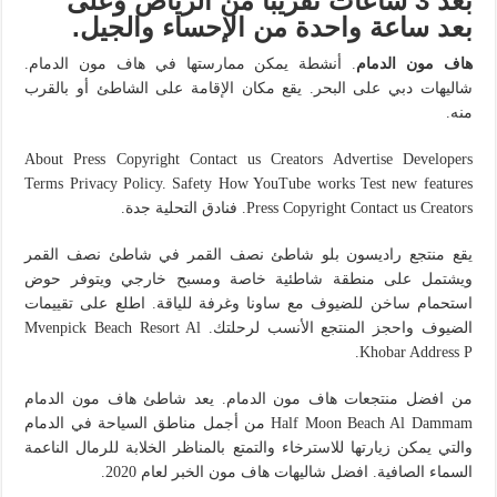
بعد 3 ساعات تقريبا من الرياض وعلى
بعد ساعة واحدة من الإحساء والجيل.
هاف مون الدمام
. أنشطة يمكن ممارستها في هاف مون الدمام.
شاليهات دبي على البحر. يقع مكان الإقامة على الشاطئ أو بالقرب
منه.
About Press Copyright Contact us Creators Advertise Developers
Terms Privacy Policy. Safety How YouTube works Test new features
Press Copyright Contact us Creators. فنادق التحلية جدة.
يقع منتجع راديسون بلو شاطئ نصف القمر في شاطئ نصف القمر
ويشتمل على منطقة شاطئية خاصة ومسبح خارجي ويتوفر حوض
استحمام ساخن للضيوف مع ساونا وغرفة للياقة. اطلع على تقييمات
الضيوف واحجز المنتجع الأنسب لرحلتك. Mvenpick Beach Resort Al
Khobar Address P.
من افضل منتجعات هاف مون الدمام. يعد شاطئ هاف مون الدمام
Half Moon Beach Al Dammam من أجمل مناطق السياحة في الدمام
والتي يمكن زيارتها للاسترخاء والتمتع بالمناظر الخلابة للرمال الناعمة
السماء الصافية. افضل شاليهات هاف مون الخبر لعام 2020.