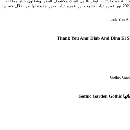
جذابة حيث ارتدت بلوفر باللون البينك مكشوف البطن وبنطلون جينز مما لفت.
وظهرت نور بتيشرت باللون البني ونسقت معه بنطلون باللون الأسود وبالطو باللون الأوف. نور عمرو دياب تخطف الأنظار مع كلبها آخر تحديث فبراير 23 2021 نور عمرو دياب نشرت نور عمرو دياب صور جديدة لها من خلال حسابها
Thank You Amr Diab And Dina El She
Goth