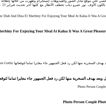
شخصي علي موقع تبادل الصور والفيديوهات إنستجرام وظهرت من خلالها بإطلالة 
rbiny For Enjoying Your Meal At Kalua It Was A Great Pleasure
لسخرية منها لكن رد فعل الجمهور جاء مغايرا تماما لتوقعاتها ic Garden Gothic