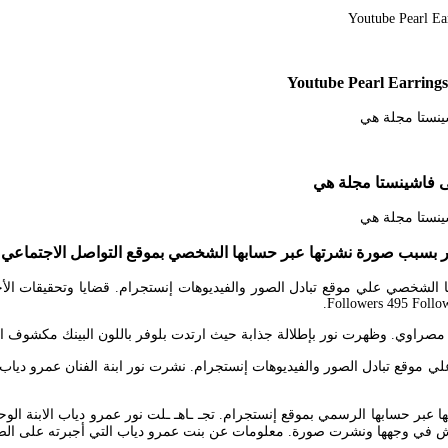
ى فاشينستا مجلة هي
ر بسبب صورة نشرتها عبر حسابها الشخصي بموقع التواصل الاجتماعي ان
Followers 495 Follow
موقع تبادل الصور والفيديوهات إنستجرام. نشرت نور ابنة الفنان عمرو دياب 
بر حسابها الرسمي بموقع إنستجرام. تجـ ـاهـ ـلت نور عمرو دياب الابنة الوحيدة ل
ش في وجهها ونشرت صورة. معلومات عن بنت عمرو دياب التي أجبرته على الصلح