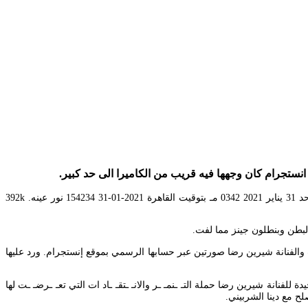
ستجرام كان وجهها فيه قريب من الكاميرا الى حد كبير.
. نشرت نور عمرو دياب صورة جديدة لها عبر حسابها الشخصي علي موقع تبادل الصور والفيديوهات إنستجرام. قضايا وتحقيقات الأحد 31 يناير 2021 0342 مـ بتوقيت القاهرة 2021-01-31 154234 نور عينه. 392k
والفنانة شيرين رضا صورتين عبر حسابها الرسمي بموقع إنستجرام. ورد عليها
لفنانة شيرين رضا حملة التـ ـنمـ ـر والانـ ـتقـ ـاد ات التي تعـ ـرضـ ـت لها
 مع دينا الشربيني.