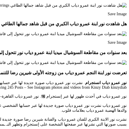
Save Image
هل شاهدت نور ابنة عمرو دياب الكبري من قبل شاهد جمالها الطاغي Youtube Pearl Earrings
Save Image
بعد سنوات من مقاطعة السوشيال ميديا ابنة عمرو دياب نور تتحول إل
تعرضت نور ابنة النجم عمرو دياب من زوجته الأولى شيرين رضا للتنم
نور عمرو دياب انستجرام
ing 245 Posts – See Instagram photos and videos from Kinzy Diab kinzydiab.
نور عمرو دياب في أحدث ظهور لها عبر إنستجرام 懶. نور عمرو دياب القاهرة- مصراوي. وظهرت نور بإطلالة جذابة حيث ارتدت بلوفر باللون البينك مكشوف البطن وبنطلون جينز مما لفت.
نور عمرو دياب نشرت نور عمرو دياب صورة جديدة لها عبر حسابها الشخصي علي 
والدها الهضبة عمرو دياب بعلامات قلوب.
نشرت نور الابنة الكبرى للفنان عمرو دياب والفنانة شيرين رضا صورة جديدة لها ع
بسبب صورتها التي نشرتها عبر صفحتها الشخصة على إنستجرام وتظهر النـ ـم