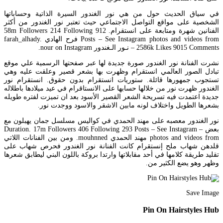
في سياق الحديث حول من هي نور الغندور السيرة الذاتية وحساباتها
الشخصية على مواقع التواصل الاجتماعي حيث تعتبر نور الغندور من أكثر
الفنانين شهرة ومتابعة على انستقرام. 58m Followers 214 Following 912
Posts – See Instagram photos and videos from فرح الهادي farah_alhady.
2586k Likes 9015 Comments – نـور الـغندور nour on Instagram.
نشرت الفنانة نور الغندور صورة جديدة لها عبر صفحتها الرسمية علي موقع
تبادل الصور العالمي انستقرام وظهرت بها بشعر قصير وعلقت عليه وهي
تستجوب جمهورها قائلة. ستوريات انستقرام بدون حقوق. انستقرام نور
الغندور ظهرت نور من خلالها حسابها على الانستاقرام في عيد ميلادها باطلاله
جديدة اعتمدت فيه تسريحة الشعر القصير الأسود بعد ان تميزت لفتره طويله
بشعرها الطويل واختلاف لونه مابين الاشقر والاسود ووجدت نور.
نور الغندور معصبه على مهند الحمدي في كواليس مسلسل جمان يهبلون مع
بعض – Duration. 17m Followers 406 Following 293 Posts – See Instagram
photos and videos from مهند الحمدي mouhnned. ومن بين الفنانات اللاتي
قلدهن شهاب ملح إنستقرام كانت الفنانة نور الغندور فحرص شهاب على
تقليد طريقة كلامها في أحد مقابلاتها وارتدا بروكة باللون البني ليطابق شعرها
وظهر وهو يضع الكثير من.
Save Image
Pin On Hairstyles Hub