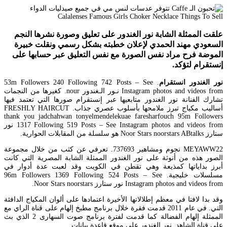
علقت الممثلة الشابة نور الغندور على تعليق وصورة نشرها النجم
السعودي مهند الحمدي لإعلان خطبته بشكل رسمي ونقلت خبيرة
الموضة فرح مراد نفس الصورة مع نفس التعليق عبر حسابها على
إنستقرام لتؤكد.
نور الغندور انستقرام
. 53m Followers 240 Following 742 Posts – See
Instagram photos and videos from نـور الـغندور nour. كغيرها من النجمات
تشارك الفنانة نور الغندور متابعيها عبر إنستقرام صورها التي تعتمد فيها
أساليب مكياج تبرز ملامحها بأسلوب عصري جذاب. FRESHLY HAIRCUT
thank you jadchahwan tonyelmendelekuae faresharfouch 95m Followers
1317 Following 519 Posts – See Instagram photos and videos from نور
ستارز Noor Stars noorstars ABtalks هو سلسلة من المقابلات الحوارية.
MEYAWW22 نجوم ومشاهير 737693. تعرفي عن كثب من خلال مجموعة
الصور هذه من أنوثة على نور الغندور الممثلة الشابة المصرية التي كانت
أبرز بداياتها كمذيعة وهي تقطن في الكويت وقد لعبت عدة أدوار في
مسلسلات خليجية. 96m Followers 1369 Following 524 Posts – See
Instagram photos and videos from نور ستارز Noor Stars noorstars.
وقد بدا لافتا في معظم إطلالاتها الأخيرة اعتمادها على ألوان المكياج الدافئة
التي. في عام 2011 قدمت فقرة خلال برنامج مطبخ إلهام على قناة الراي مع
الممثلة إلهام الفضالة كما قدمت لفترة برنامج صوت السهارى 2 الذي بث
على قناة الشاهد. نور الغندور على موقع قاعدة بيانات.