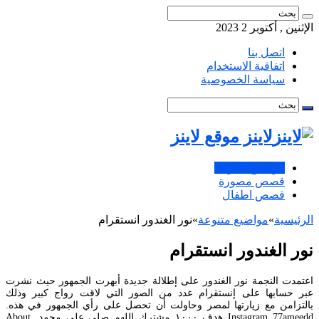
الإثنين , أكتوبر 2 2023
اتصل بنا
اتفاقية الاستخدام
سياسة الخصوصية
لاينز موقع لاينز
مواضيع متنوعة
قصص مصورة
قصص اطفال
الرئيسية
»
مواضيع متنوعة
»
نور الغندور انستقرام
نور الغندور انستقرام
اعتمدت النجمة نور الغندور على إطلالة جديدة أبهرت الجمهور حيث نشرت
عبر حسابها على إنستقرام عدد من الصور التي لاقت رواج كبير وذلك
بالتزامن مع زيارتها لمصر وحاولت أن تحصل على رأي الجمهور في هذه.
Instagram 77ameedd هدف ١٠٠٠ مشترك اللهم صلي على محمد. About