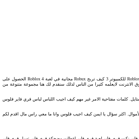
. كيف تجيب فلوس مجانا في roblox للكمبيوتر 2020 محتويات عرض 1 معلومات سريعة عن لعبة Roblox 2 كيف تجيب فلوس مجانا في Roblox للكمبيوتر 3 كيف تربح Robux مجانية في لعبة Roblox 4 الحصول على
و المضمونةسوق الانترنت لايعلمه كثيرا من الناس لذلك سنقدم لك هنا مجموعة متنوعة من
يف ستايل. كلمات مفتاحية الامر غير مهم كيف اجيب اللباس لباس فري فاير فلوس
ساعدك في كسب الأموال. اكثر سؤال يا ايمن كيف اجيب فلوس وانا ما معي راس مال اقدم لكم
ير نكت فري فاير لعبة فري فاير لقطات مضحكة فري فاير تهبيل فري فاير