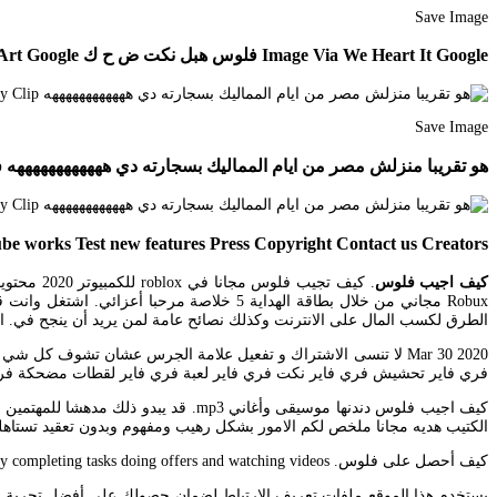
Save Image
Image Via We Heart It Google فلوس هبل نكت ض ح ك Instagram Instagram Posts Art Google
Save Image
هو تقريبا منزلش مصر من ايام المماليك بسجارته دي ههههههههههههه Personalized Items Joke Of The Day Clip
e works Test new features Press Copyright Contact us Creators.
كيف اجيب فلوس
Robux مجاني من خلال بطاقة الهداية 5 خلاص
الطرق لكسب المال على الانترنت وكذلك نصائح عامة لمن يريد أن ينجح في. ابي فلوس الإجابات المقترح
Mar 30 2020 لا تنسى الاشتراك و تفعيل علامة الجرس عشان تشوف كل
فري فاير تحشيش فري فاير نكت فري فاير لعبة فري فاير لقطات مضحكة فري 
كيف اجيب فلوس دندنها موسيقى وأغاني
الكتيب هديه مجانا ملخص لكم الامور بشكل رهيب ومفهوم وبدون تعقيد تستاهل
كيف أحصل على فلوس. Earn R by completing tasks doing offers and watching videos. ألعاب Android Suggest a feature or share feedback.
يستخدم هذا الموقع ملفات تعريف الارتباط لضمان حصولك على أفضل تجربة 