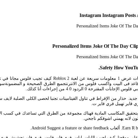
Safety How YouTub
ة مرحبا أعزائي. اشتغل وانت قاعد فى البيت واكسب فلوس من الانترنتجميع الطرق الصحيحة 
ة 0 الردود 0 4 من إجراءات أنا كذلك.
 شي جديد. حذار من الإفراط في تناول الفيتامينات تجنبا لحصى الكلى الصلبة لا
فاير تهبيل فري فاير ت.
 mp3. قد يبدو ذلك مدهشا للمهتمين بتحقيق المكاسب المادية فهناك مجموعة من الطرق التي ت
ون لانه يهمني اشوفكم ناجحي.
على موقعنا. كيف اجيب اللباس لباس فري فاير فلوس فري فاير تحشيش فري فا