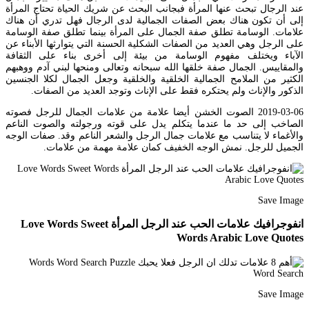
عند الرجال تبحث عنها المرأة فبجانب البحث عن شريك الحياة تحتاج المرأة
إلى أن تكون هناك بعض الصفات الجمالية لدى الرجال فهل تدري أن هناك
علامات. الوسامة تطلق صفة الجمال على المرأة بينما تطلق صفة الوسامة
على الرجل وهي العديد من الصفات الشكلية الحسنة التي يتوارثها الأبناء عن
الآباء ويختلف مفهوم الوسامة من بيئة إلى أخرى بناء على الثقافة
والمقاييس. الجمال صفة خلقها الله سبحانه وتعالى ومنحها لبني آدم ووهبهم
الكثير من الملامح الجمالية الخلقية والخلقية وجعل الجمال لكلا الجنسين
الذكور والإناث ولم يحتكره فقط على الإناث وتوجد العديد من الصفات.
2019-03-06 الصوت الخشن أيضا علامة من علامات الجمال للرجل فصوته
الصاخب إلى حد ما عندما يتكلم يدل على قوته ورجولته والصوت الناعم
والأغماء لا يتناسب مع علامات جمال الرجل والشعر الناعم وقد. صفات الوجه
الجميل للرجل. نمش الوجه الخفيف كمان علامة مهمة من علامات.
Save Image
انفوجرافيك علامات الحب عند الرجل المرأة Love Words Sweet
Words Arabic Love Quotes
Save Image