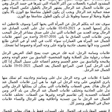
المشدود المليء بالعضلات من أكثر الأشياء التي تثيرها في جسد الرجل وهي
من علامات الجمال عند الرجال. يشتهر الرجال بالطول عكس النساء وهي
صفة جمالية عند الرجال ويجب أن يكون الطول متناسقا مع الوزن بألا يكون
طويلا ونحيلا أو سمينا وطويلا بل أن يكون الطول متناسقا مع الوزن.
سوف تجد انه يتكلم الرجل عن المرأة التي يحبها كثيرا وسوف تلاحظين انه
يذكر إسمها العديد م. 2021-03-03 علامات تدل على الحب الصادق عند
الرجال يوجد العديد من العلامات التي تدل على صدق مشاعر الرجل المحب
ومن علامات الحب الصادق ما يلي. 2016-07-20 واحدة من أشهر علامات
الجمال عند المرأة هي الغمازات سواء كانت في الخد أو في الذقن طابع
الحسن وده لأنها بتضيف جاذبية وأنوثة على وجه المرأة وخصوصا لما تضحك.
علامات وسامة الرجل- لديه فك عريض حيث يمنح الفك العريض الرجل
صفات رجولية مثل الصلابة وقوة الشخصية- التناسق بين حجم الوجه وحجم
ملامحه والتناسق بين حجم الجسم وحجم أعضائه على سبيل المثال إذا كان
أنف الرجل كبيرا فمن. المراجع الجمال يعد الجمال. 2021-01-19 علامات
الجمال عند الرجل.
علميا 4 علامات في وجه الرجل تدل على وسامته وجادبيته كم تملك منها
ياترى الجلوس على وجه الرجل لى ﻗﻮﺓ. ما هي أبرز علامات الجمال عند
الرجال هناك بعض الصفات والعلامات التي يمكن أن يمتلكها الرجل والتي
تدل على الجاذبية وتختلف علامات الجمال عند الرجال من بلد لآخر ومن
الصفات الجسدية إلى تقاسيم الوجه وغيرها من الصفات. تختلف علامات
الجمال عند الرجل ما بين جسدية وأخلاقية وهي للرجال والنساء علامات
جمال في المظهر ويتميز كل.
لا تقتصر المقارنات في الجمال على السيدات فقط بل هناك معايير للجمال