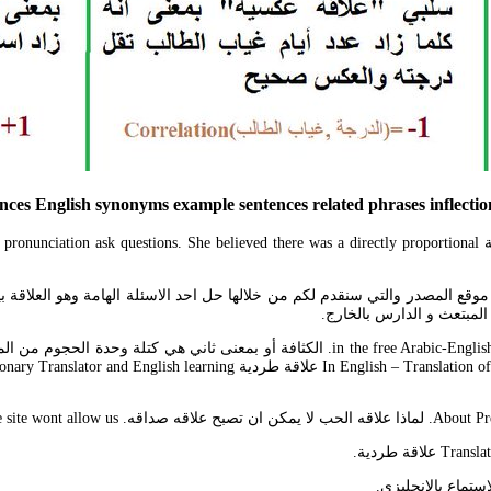
nces English synonyms example sentences related phrases inflecti
ع المصدر والتي سنقدم لكم من خلالها حل احد الاسئلة الهامة وهو العلاقة ب
لمبتعث و الدارس بالخارج.
الرياضة الكثافة هي ناتج قسمة الكتلة mass على الحجم volume. علاقة طردية  of
We would like to sho.