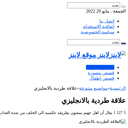
الجمعة , مايو 20 2022
اتصل بنا
اتفاقية الاستخدام
سياسة الخصوصية
لاينز موقع لاينز
مواضيع متنوعة
قصص مصورة
قصص اطفال
الرئيسية
»
مواضيع متنوعة
»
علاقة طردية بالانجليزي
علاقة طردية بالانجليزي
5 127 1 يقال أن اهل جهنم يمشون بطريقه عكسيه الى الخلف من شدة العذاب وطريقة مشيتهم للخلف تشبه سحبت مايكل جاكسون للخلف. علاقة طردية بين الكتلة و الكثافة. – قاموس المصطلحات – العربية – الإنجليزية.