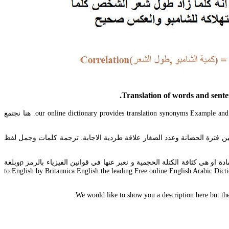
Translation of words and sente
. Arabdict Arabic-English translation for علاقة طردية our online dictionary provides translation synonyms Example and pronunciation ask questions. She believed there was a directly proportional. هنا نجتمع
ين فترة الحضانة وعدد الصغار علاقة طردية الاجابة. ترجمة كلمات وجمل لفظ
Translation for علاقة طردية in the free Arabic-English dictionary and many other English translations. الكثافة أو بمعنى ثاني هي كتلة وحدة الحجوم من المادة او هى كثافة الكتلة الحجمية و نعبر عنها في قوانين الفيزياء بالرمز ρوبلغة
In English – Translation علاقة طردية to English by Britannica English the leading Free online English Arabic Dictionary Translator and English learning