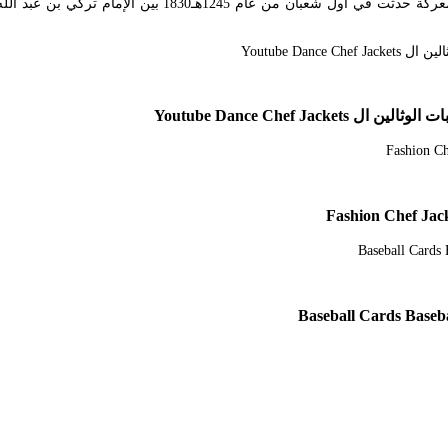
أهل دارين من الفياحين من الروبة آل محمد عبدالوهاب. معرك