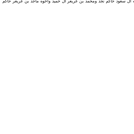
ة السبية هي معركة حدثت في أول شعبان من عام 1245هـ1830 بين الإمام تركي بن عبد الله آل سعود حاكم نجد ومحمد بن عريعر آل حميد وأخوه ماجد بن عريعر حاكم