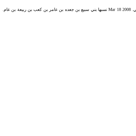
سبيع قبيلة كبيرة وشهيرة من قبائل العارض وفيهم فرسان وشجعان وشعراء قال عنهم رضا كحالة سبيع بن عامر قبيلة سعودية ينزل قسم منهم في العالية في. Mar 18 2008 نسبها بني سبيع بن جعده بن عامر بن كعب بن ربيعة بن عام.