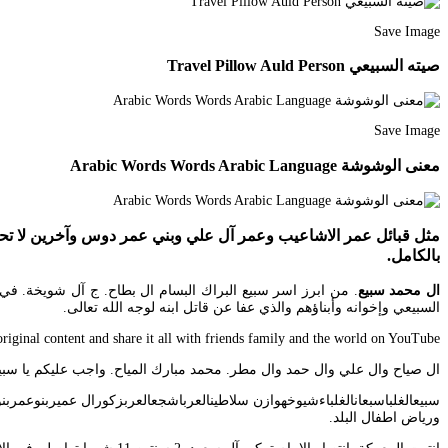
Save Image
صيته السبيعي Travel Pillow Auld Person
Save Image
معنى الوشوشة Arabic Words Words Arabic Language
مثل قبائل عمر الاشاعيب وعمر آل علي وبني عمر دوس وآخرين لا تحض
بالكامل.
ال محمد سبيع
. من ابرز اسر سبيع البراك البسام ال بطاح. ج آل شويخة. في 
السبيعي وإخوانه وأبناؤهم والذي عفا عن قاتل ابنه لوجه الله تعالى.
Enjoy the videos and music you love upload original content and share it all with friends family and the world on YouTube. ب آل با
ال صياح وال علي وال حمد وال مطر. محمد مبارك المياح. واجب عليكم يا سبيع الغلباء تنكرون سبيع 503 الجديدة مشروع شجرة قبيلة س
ورياض اطفال البلد.