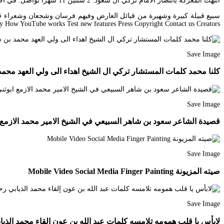
انتهت المعركة بانتصار الامام تركي آل سعود. 2 سنتين 11 شهرا تواصل. في الاحساء من سبيع آل رشود في المنيصف في الافلاج من قبيلة سبيع الرصعان.
y How YouTube works Test new features Press Copyright Contact us Creators.
Save Image
كلنا محمد كلمات المستشار تركي ال الشيخ اهداء الى ولي العهد محم
Save Image
قصيدة الشاعر سعود بن شاهر السبيعي في الشيخ الامير محمد الازمع ابوثني The Originals
Save Image
صيته المزيونة Mobile Video Social Media Finger Painting
Save Image
لابأس يا قلب همومه تلامسه كلمات عبد الله بن عون إلقاء محمد الذيابي رحمه الله ers Movies Fashion