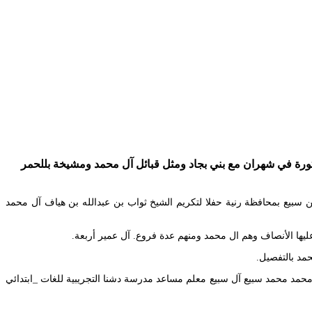
ورة في شهران مع بني بجاد ومثل قبائل آل محمد ومشيخة بللحمر
ن سبيع بمحافظة رنية حفلا لتكريم الشيخ ثواب بن عبدالله بن هياف آل محمد
لغلباسبعانالغلباءشيوخهوازن سلاطينالعرباشجعالعربزكورال عميربنوعمربنوعامرعرضةسبيع جنابي. Share your videos with friends family and the world. محمد محمد سبيع آل سبيع معلم مساعد مدرسة دشنا التجريبية للغات _ابتدائي