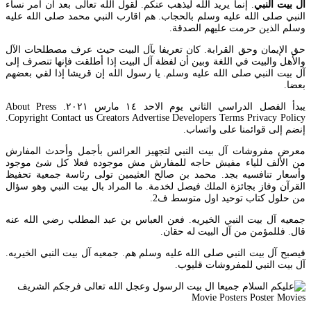
ال بيت النبي
. إنما يريد الله ليذهب عنكم. لقول الله تعالى بعد أن أمر نساء
النبي صلى الله عليه وسلم بالحجاب. هم اقارب النبي محمد صلى الله عليه
وسلم الذين حرمت عليهم الصدقة.
حق الإيمان وحق القرابة. كان تعريفا بآل البيت حيث عرف مصطلحات الآل
والأهل والبيت في اللغة وبين أن لفظة آل البيت إذا أطلقت فإنها تنصرف إلى
آل بيت النبي صلى الله عليه وسلم. يا رسول الله إن قريشا إذا لقي بعضهم
بعضا.
يبدأ الفصل الدراسي الثاني يوم الاحد ١٤ مارس ٢٠٢١. About Press
Copyright Contact us Creators Advertise Developers Terms Privacy Policy.
إنضم إلى قوائمنا على واتساب.
معرض مفروشات آل بيت النبي لتجهيز العرائس بأجمل وأحدث المفارش
من الألف للياء مفيش حاجه للمفارش مش موجوده فعلا كل شئ موجود
وأسعار تنافسيه بجد. محمد بن صالح العثيمين تولى رئاسة جمعية تحفيظ
القرآن وفاز بجائزة الملك فيصل لخدمة. ما المراد بال بيت النبي وهو سؤال
من حلول كتاب توحيد اول متوسط ف2.
جمعيه آل بيت النبي الخيريه. فعن العباس بن عبد المطلب رضي الله عنه
قال. فللمؤمن من آل البيت له حقان.
فيصبح آل بيت النبي صلى الله عليه وسلم هم. جمعيه آل بيت النبي الخيريه.
آل بيت النبي للمفروشات قليوب.