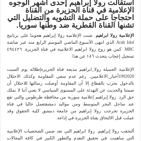
استقالت رولا إبراهيم إحدى أشهر الوجوه
الإعلامية في قناة الجزيرة من القناة
احتجاجا على حملة التشويه والتضليل التي
تشنها القناة القطرية ضد وطنها سوريا.
الإعلامية رولا ابراهيم
. شنت الإعلامية رولا إبراهيم هجوما على برنامج
Arab Idol الذي انتهى الأسبوع الماضي الموسم الرابع منه عبر شاشة
MBC. كمن هو زوج رولا ابراهيم الاعلامية في قناة الجزيرة. ٤٩٤٤٢٦
تسجيل إعجاب يتحدث ١٨٦ عن هذا.
الإعلامية الجميلة رولا_ابراهيم مذيعة قناة الجزيرةإطلالة يوم السبت
1992020أخبار_الاعلاميين. رغم عدم سعي المقاومة وكذلك الاحتلال
بالدخول بحرب بالقطاع إلا أن المقاومة أوصلت رسالتها للاحتلال أن
صمتنا والحديث عن التهدئة على المستوى السياسي لا يعني أننا لا نملك
حق الرد. رولا إبراهيم إعلامية سورية من محافظة طرطوس والتي تقع
عند ساحل البحر المتوسط ومن مواليد دمشقتعمل حاليا في قناة
الجزيرة تخرجت رولا إبراهيم من جامعة دمشق كلية الحقوق وقد
عملت قبل الالتحاق بقناة الجزيرة في إذاعة.
ألتحقت رولا إبراهيم. رولا ابراهيم التي تعد ضمن الشخصيات الإعلامية
التي ساهمت في تحقيق التقدم والتطور الكبير في كافة المجالات