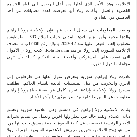
الإعلامية وهذا الأمر الذي أهلها من أجل الوصول إلى قناة الجزيرة
القطرية والعمل. وأكدت رولا أنها تعرضت لعدة مضايقات من أحد
العاملين في القناة و.
وحسب المعلومات في سجل البحث عنها فإن الإعلامية رولا ابراهيم
والدها محمد وأمها نزيها قيدها المدني خراب اسلام 893 – طرطوس
مطلوب إلقاء القبض عليها منذ 2052012 بالبلاغ رقم 17468ب تا لتضاف
الإعلامية السورية إلى. رولا ابراهيم Rola Ibrahim. أكدت رولا أن الأموال
التي نفقت على المشتركين وأعضاء لجنة التحكيم كفيلة بأن تنهي
مجاعات الدول الفقيرة.
غادرت رولا إبراهيم سورية وتعرض منزل أهلها في طرطوس إلى
الحرق والتخريب من قبل المليشيات التابعة للنظام الحاكم. انطلقت
مسيرة رولا الإعلامية بإذاعة. تقرير كامل عن قصة حياة رولا إبراهيم
معلومات عن السيرة الذاتية نبذة من ويكيبيديا وآخر الأخبار.
ولدت الاعلامية رولا إبراهيم في دمشق وهي اعلامية سورية وتعتنق
ديانة الاسلام وتقيم حاليا في قطر ولها اخوين وتعمل في تقديم نشرات
الأخبار الرئيسية تخصصت في كلية الحقوق جامعة دمشق حيث انها من.
من هو زوج الاعلامية شيرين درويش. الاعلامية السورية الجميلة رولا
ابراهيم مذيعة قناة الجزيرة rola ibrahim – news anchor – aljazeera أثناء