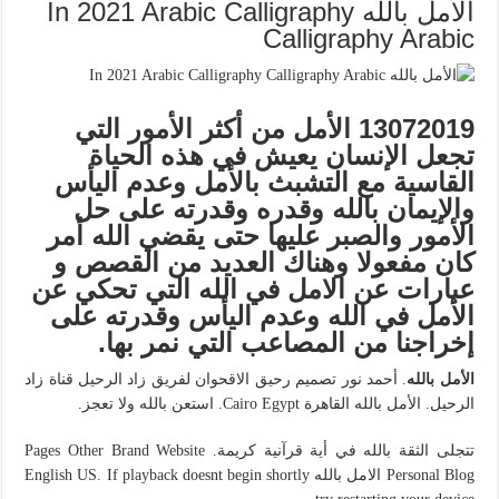
الأمل بالله In 2021 Arabic Calligraphy
Calligraphy Arabic
13072019 الأمل من أكثر الأمور التي
تجعل الإنسان يعيش في هذه الحياة
القاسية مع التشبث بالأمل وعدم اليأس
والإيمان بالله وقدره وقدرته على حل
الأمور والصبر عليها حتى يقضي الله أمر
كان مفعولا وهناك العديد من القصص و
عبارات عن الامل في الله التي تحكي عن
الأمل في الله وعدم اليأس وقدرته على
إخراجنا من المصاعب التي نمر بها.
الأمل بالله
. أحمد نور تصميم رحيق الاقحوان لفريق زاد الرحيل قناة زاد
الرحيل. الأمل بالله القاهرة Cairo Egypt. استعن بالله ولا تعجز.
تتجلى الثقة بالله في أية قرآنية كريمة. Pages Other Brand Website
Personal Blog الامل بالله English US. If playback doesnt begin shortly