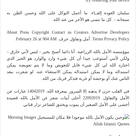
try restarting your device.
سلمان العودة إلقــاء. ما أجمل التوكل على الله وحسن الظن به
سبحانه -. كل ما نتمنى هو الأجر من عند الله.
About Press Copyright Contact us Creators Advertise Developers
Terms Privacy Policy. أمل وتفاؤل حرف. February 26 at 904 AM.
موؤسسه الأمل بالله الزراعيه. أنا دائما أصبح بخير – ليس لأني خارق –
ولكن لأنني أستوعب جيدا أن كل شيء وارد والوارد هو الخير الذي
اختاره الله لي كل شيء قابل للتعويض وما لا يتم تعويضه يمكن
استبداله وما لا يمكن استبداله يمكن الاستغناء عنه. لو شعرت ببعد
الناس عنك أو بوحشة أو غربة فتذكر قربك من الله.
في القلب حزن لا يذهبه إلا السرور بمعرفة الله. 14042019 عبارات عن
الأمل والتفاؤل. 22092019 أحلى أبيات شعر عن الأمل بالله قصيدة
أخشى على الأمل الصغير أن يموت ويختنق للشاعر نزار قباني.