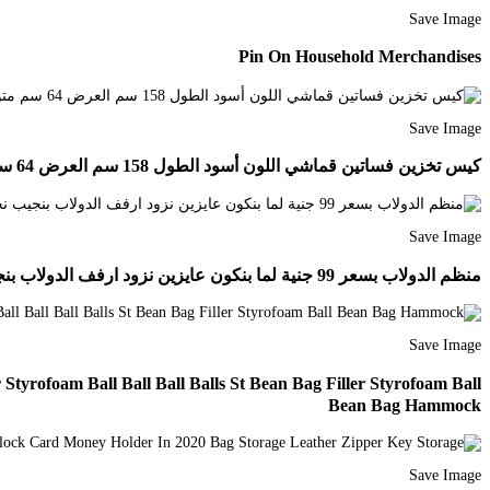
Save Image
Pin On Household Merchandises
Save Image
كيس تخزين فساتين قماشي اللون أسود الطول 158 سم العرض 64 سم متوفرة لدى موقع صفقات موقع متخصص بأدوات ومستلزمات التغليف التغليف افكار تغليف افكار للتغليف P
Save Image
منظم الدولاب بسعر 99 جنية لما بنكون عايزين نزود ارفف الدولاب بنجيب نجار عشان يعمل الارفف وممكن الدولاب نفسة شكلة يبقى سىء انما مع Storage Home Decor Furniture
Save Image
Styrofoam Ball Ball Ball Balls St Bean Bag Filler Styrofoam Ball
Bean Bag Hammock
Save Image