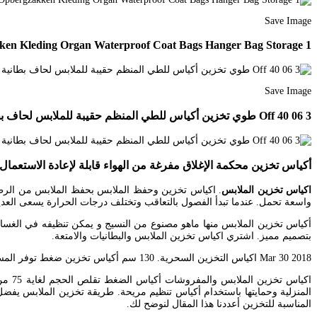
Save Image
1 Stks Garderobe Jas Kleding Kledingstuk Pak Jurk Stofdichte Cover Kledingstuk Zak Opknoping Opbergzakken Kleding Organ Waterproof Coat Bags Hanger Bag Storage
Save Image
3 06 40 Off طوي تخزين أكياس للطي المنظم حقيبة للملابس لحاف بطانية وسادة الأمتعة تنفس حجرة منظم دروبشيبين Bag Storage Bag Organization Closet Organization
أكياس تخزين محكمة الإغلاق مفرغة من الهواء قابلة لإعادة الاستعم
اكياس تخزين الملابس
. اكياس تخزين وحفظ الملابس بحفظ الملابس من الرطوب
واسعة تحمل. عندما تبدأ الفصول بالتعاقب وتختلف درجات الحرارة يسعى العدي
أكياس تخزين الملابس منها ماهو مصنوع من النسيج و يمكن تنظيفه في الغسال
بتصميم مميز. اشتري اكياس تخزين الملابس والبطانيات والامتعة.
Mar 30 2018 اكياس التخزين السحرية. 130 سم أكياس تخزين ضغط توفر المساحة مع إغلاق بسحاب للسفر وتخزين الملابس المنزلية والأمتعة حزمة من 7 قطع. اشتر أكياس التخزين عبر الإنترنت.
اكيا
المنزلية وحمايتها باستخدام أكياس تنظيم مريحة. طريقة تخزين الملابس يفضل 
المناسبة للتخزين أعددنا هذا المقال لنوضح لك.