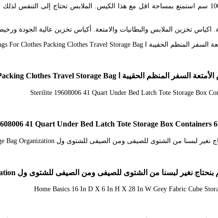
– مثالي لـ تخزين أشتات. اكياس تخزين الملابس والبطانيات والامتعة – 120 100 سم استمتع بمساحة اقل مع هذا الك
. اكياس تخزين الملابس والبطانيات والامتعة. أكياس تخزين عالية الجودة ورخيص
19608006 41 Quart Under Bed Latch Tote Storage Box Containers 6