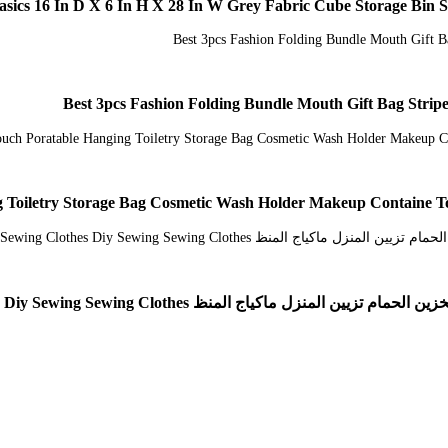
sics 16 In D X 6 In H X 28 In W Grey Fabric Cube Storage Bin
Best 3pcs Fashion Folding Bundle Mouth Gift Bag Stripe 
g Toiletry Storage Bag Cosmetic Wash Holder Makeup Containe 
Kntosa Com 08 Diy Sewing Clothes Diy Sewing Sewing Clothes