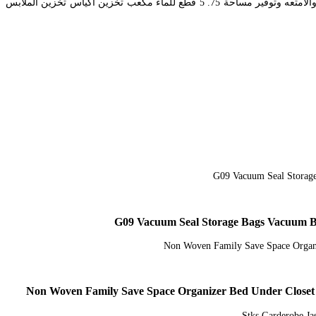
ده وفت تخزين الملابس الشتوي هنقولك على 5 نصايح مفيدة هتسهل عليكي العملية دي. لانة حل امثل للتخزين وتوفير المساحات عن طريق ضغط الملابس والامتعه وتوفير مساحة 75. 5 قطع للماء مكعب تخزين أكياس تخزين الملابس
Non Woven Family Save Space Organizer Bed Under Closet S