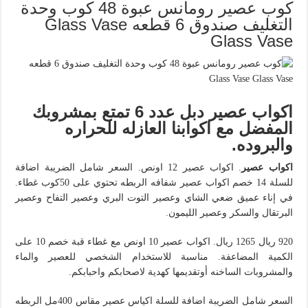
كوب عصير رومانس عبوة 48 كوب وحدة
التغليف صندوق 6 قطعه Glass Vase
Glass Vase
اكواب عصير دبل عدد 6 تمتع بمشروبك
المفضل مع اكوابنا العازله للحراره
والبروده.
اكواب عصير
. اكواب عصير 12 اونص. السعر شامل الضريبة اضافة
للسلة 14 خصم اكواب عصير شفافه الربطه تحتوي على 50كوب غطاء.
في إناء عميق ضعي الشاي وعصير التوت البري وعصير التفاح وعصير
البرتقال والسكر وعصير الليمون.
920 ريال 1265 ريال. اكواب عصير 10 اونص مع غطاء قبة خصم 10 على
الكمية المضاعفة. مناسبة للاستخدام الشخصي للعصير والماء
والمشروبات الساخنه أوتقديمها كهدية لاصحابكم واحبابكم.
السعر شامل الضريبة اضافة للسلة اكياس عصير مقاس 400مل الربطه