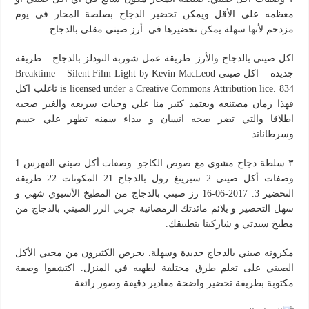
معظمه على الأقل ويمكن تحضير الدجاج بصلصة المحار في يوم
مزدحم لأنها سهلة يمكن تحضيرها في. أرز صيني مقلي بالدجاج.
اكل صيني بالدجاج والأرز. طريقة عمل شوربة النودلز بالدجاج – طريقة
جديدة – اكل صينى Breaktime – Silent Film Light by Kevin MacLeod
is licensed under a Creative Commons Attribution lice. 834 ثاغلب اكل
فهذا زمان مصتنعه ويعتمد كثير منا علي وجبات سريعه والغير صحيه
اطلاقا والتي تضر صحه انسان و يبداء سمنه تظهر علي جسم
وسرطاناتذ.
٣ سلطة دجاج مشوي مع صوص الكاجو. وصفات أكل صيني الفهرس 1
وصفات أكل صيني 2 سبرينغ رول بالدجاج 21 المكونات 22 طريقة
التحضير 3. 2017-06-16 رز صيني بالدجاج من المطبخ الأسيوي شهي و
سهل التحضير و يلائم مائدتك الرمضانية جربي الرز الصيني بالدجاج من
مطبخ سيدتي و شاركينا بتطبيقك.
مكرونه صيني بالدجاج جديدة وسهلة. يحرص الكثيرون من محبي الأكل
الصيني على تعلم طرق مختلفة لطهيه في المنزل. اكتشفوا وصفة
مكتوبة بطريقة تحضير واضحة مقادير دقيقة وصور رائعة.