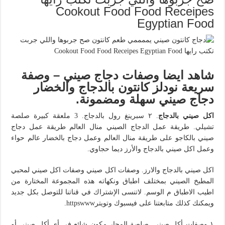
Cookout Food Food Receipes
Egyptian Food
شاهد ايضا وصفات دجاج صيني – وصفة
سريعة نودلز كانتون بالدجاج والخضار
دجاج صيني سهلة ومضمونة.
اكل صيني بالدجاج
. ٢ سبرينغ رول بالدجاج. 3 ملعقة كبيرة صلصة
تشيلي. طريقة عمل الدجاج الصيني منال العالم طريقة عمل دجاج
صيني بالكاجو على طريقة منال العالم وعمل دجاج بالخضار عالم حواء
وعمل اكل صيني بالدجاج والأرز ديما حجاوي.
اكل صيني بالدجاج والارز. وصفات اكل صيني وصفات اكل صيني لمحبي
المطبخ الصيني بمختلف اطباق ونكهاته هذه المجموعة المختارة من
اطيب الاطباق م الوسم. لاتنسى الإشتراك في قناتنا للتوصل بكل جديد
ويمكنك كذلك متابعتنا على فيسبوك وتويترhttpswww.
١ وصفات أكل صيني. صلصة المحار مكون شائع في أي أكل صيني أو