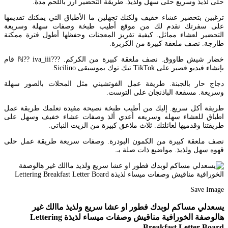
حلى لذيذ وسريع حلى سهل ولذيذ. طريقة التحضير أرز باللحم مدة.
ترغبين بتحضير عشاء خفيف ولكنك تجهلين ما الأطباق التي يمكنك تقديمها
على سفرتك نقدم لك من موقع أطيب طبخة وصفات سهلة وسريعة
التحضير لعشاء مماثل. كيفية تفريز المعجنات وحفظها أطول فترة ممكنة
طازجة. نصف ملعقة كبيرة من الكزبرة.
خضار شيش طاووق. نصف ملعقة كبيرة من الكركم. ???ℕ?? iva_iii قام
بإنشاء فيديو قصير على TikTok تيك توك بموسيقى Sicilino.
دجاج حار بالجبنة. طريقة عمل الفوتشيني مثل المحلات بالصور سهلة
وسريعة. مسقعة الباذنجان على التوست.
طريقة أكل سريع. إليك من أطيب طبخة نصيحة مفيدة تعلمك طريقة عمل
اطباق للعشاء سهله وسريعه أعدي ألذ وصفات عشاء خفيف وسهل على
طريقتنا وقدميها لعائلتك. ثلاث ملاعق كبيرة من الزيت النباتي.
نصف ملعقة كبيرة من الكمون البودرة. وصفات سريعة طريقة عمل حلى
قهوه سهل ولذيذ. مواضيع ذات صلة بـ.
Save Image
يسعدلي مساكم لوبدك فطور او عشا سريع ولذيذ ماالك غير
هالوصفة الخورافية مناقيش وصفات ميساء لذيذة Lettering
Breakfast Letter Board