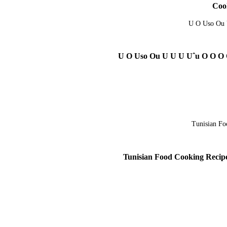
U O Uso Ou U U U Uˆu O O O O