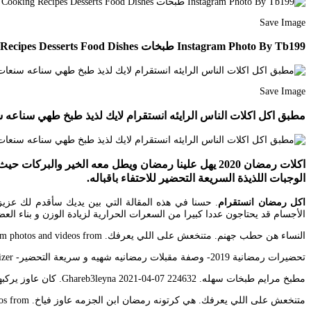
Save Image
Instagram Photo By Tb199 طبخات Via Iconosquare Food Receipes Cooking Recipes Desserts Food Dishes
Save Image
مطبق اكل اكلات الناس الرايئه انستقرام لايك لذيذ طبخ طهي سناعه سنعات وصفة وصفه و
اكلات رمضان 2020 يهل علينا رمضان ويطل معه الخير و
الوجبات اللذيذة السريعة التحضير للاحتفاء باقباله.
اكل رمضان انستقرام
الأجسام قد يحتاجون عددا كبيرا من السعرات الحرارية لزيادة الوزن و بناء العضلات. 3leyna 2021-04-08 000129
النساء هن حطب جهنم. متنخعش على اللي يعرفك. 2378k Posts – See Instagram photos and videos from بحث hashtag.
تحضيرات رمضانية 2019- وصفة مقبلات رمضانيه شهيه و سريعة التحضير- Ramadan Appetizerعندك بطاطس و 2 حبات بيض وجبن حضري الذ. اي اكل لحد أول رمضان. السعوديه الرياض لايوجد بيع.
مطبخ مرايم طبخات سهله. Ghareb3leyna 2021-04-07 224632. كان عاوز يركبها فركبته.
متنخعش على اللي يعرفك. هي كرتونه رمضان ابن الجزمه عاوز فياخ. 243m Posts – See Instagram photos and videos from انستقرام hashtag.