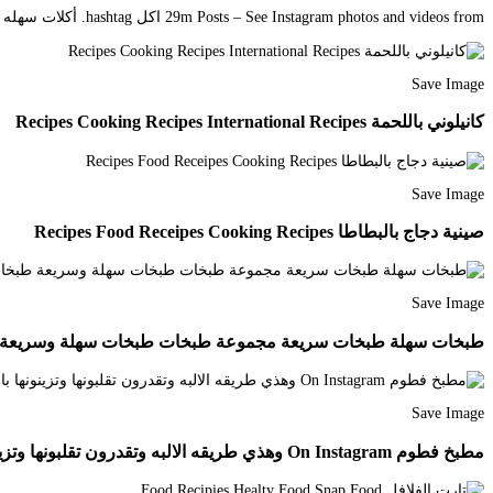
29m Posts – See Instagram photos and videos from اكل hashtag. أكلات سهله وسريعه التحضير اكلات مختصرة. 2020-05-06 0120 PM بقلم فريدة عبد الملك.
Save Image
كانيلوني باللحمة Recipes Cooking Recipes International Recipes
Save Image
صينية دجاج بالبطاطا Recipes Food Receipes Cooking Recipes
Save Image
طبخات سهلة طبخات سريعة مجموعة طبخات طبخات سهلة وسريعة طبخات بالدجاج طبخات بالخض
Save Image
مطبخ فطوم On Instagram وهذي طريقه الالبه وتقدرون تقلبونها وتزينونها باللي تبونه Libyan Food Cookout Food Recipes