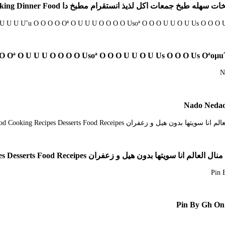
 Oª O U U U O O O O Usoª O O O U U O U Us O O O Us Oªoµuˆu
Nado Nedao
Pin By Gh On 