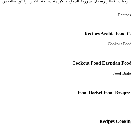
ن. وجبات افطار رمضان شوربة الدجاج بالكريمة سلطة الكينوا رقائق بطاطس