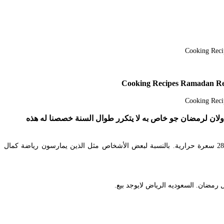
ضحكات ولان لرمضان جو خاص به لا يتكرر طوال السنة خصصنا له هذه
. حسنا في هذه المقالة التي بين يديك سأقدم لك عزيزي تي القارئ ة برنامج أكل كمال اجسام وبناء الكتلة العضلية يحتوي على 2800 سعرة حرارية. بالنسبة لبعض الأشخاص مثل الذين يمارسون رياضة كمال