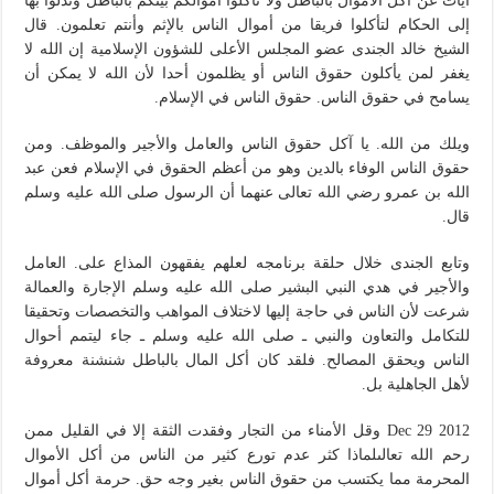
آيات عن أكل الأموال بالباطل ولا تأكلوا أموالكم بينكم بالباطل وتدلوا بها
إلى الحكام لتأكلوا فريقا من أموال الناس بالإثم وأنتم تعلمون. قال
الشيخ خالد الجندى عضو المجلس الأعلى للشؤون الإسلامية إن الله لا
يغفر لمن يأكلون حقوق الناس أو يظلمون أحدا لأن الله لا يمكن أن
يسامح في حقوق الناس. حقوق الناس في الإسلام.
ويلك من الله. يا آكل حقوق الناس والعامل والأجير والموظف. ومن
حقوق الناس الوفاء بالدين وهو من أعظم الحقوق في الإسلام فعن عبد
الله بن عمرو رضي الله تعالى عنهما أن الرسول صلى الله عليه وسلم
قال.
وتابع الجندى خلال حلقة برنامجه لعلهم يفقهون المذاع على. العامل
والأجير في هدي النبي البشير صلى الله عليه وسلم الإجارة والعمالة
شرعت لأن الناس في حاجة إليها لاختلاف المواهب والتخصصات وتحقيقا
للتكامل والتعاون والنبي ـ صلى الله عليه وسلم ـ جاء ليتمم أحوال
الناس ويحقق المصالح. فلقد كان أكل المال بالباطل شنشنة معروفة
لأهل الجاهلية بل.
Dec 29 2012 وقل الأمناء من التجار وفقدت الثقة إلا في القليل ممن
رحم الله تعالىلماذا كثر عدم تورع كثير من الناس من أكل الأموال
المحرمة مما يكتسب من حقوق الناس بغير وجه حق. حرمة أكل أموال