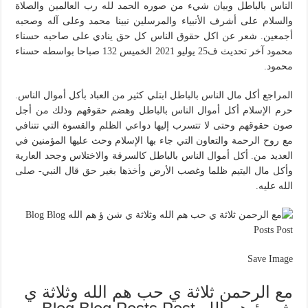
الناس بالباطل وبيان شيء من صوره الحمد لله رب العالمين والصلاة
والسلام على أشرف الأنبياء والمرسلين نبينا محمد وعلى آله وصحبه
أجمعين. شعر عن اكل حقوق الناس كل حق ينادي على صاحبه حسناء
محمود آخر تحديث ف25 يوليو 2021 الخميس 132 صباحا بواسطه حسناء
محمود.
المراجع أكل مال الناس بالباطل ابتلي كثير من العباد بأكل أموال الناس.
حرم الإسلام أكل أموال الناس بالباطل وهضم حقوقهم وذلك من أجل
صون حقوقهم وحتى لا تتسرب إليها دواعي الظلم والقسوة التي تتنافي
مع روح الرحمة والتعاون التي جاء بها الإسلام وحث عليها المؤمنين في
العديد من. أكل أموال الناس بالباطل كالسرقة والاختلاس وجحد العارية
وأكل مال اليتيم ظلما وغصب الأرض وأخذها بغير حق قال النبي- صلى
الله عليه.
Save Image
مع الرحمن ثلاثة ي حب هم الله وثلاثة ي