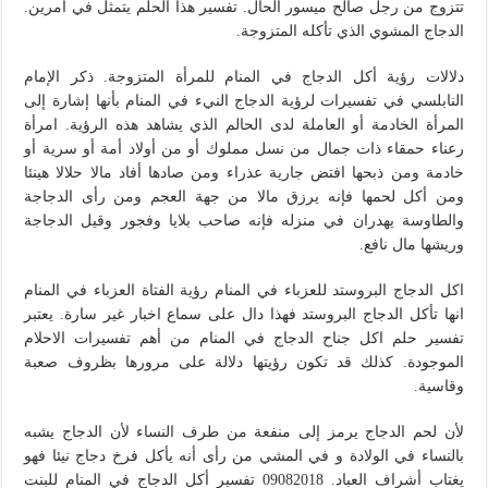
تتزوج من رجل صالح ميسور الحال. تفسير هذا الحلم يتمثل في أمرين.
الدجاج المشوي الذي تأكله المتزوجة.
دلالات رؤية أكل الدجاج في المنام للمرأة المتزوجة. ذكر الإمام
النابلسي في تفسيرات لرؤية الدجاج النيء في المنام بأنها إشارة إلى
المرأة الخادمة أو العاملة لدى الحالم الذي يشاهد هذه الرؤية. امرأة
رعناء حمقاء ذات جمال من نسل مملوك أو من أولاد أمة أو سرية أو
خادمة ومن ذبحها افتض جارية عذراء ومن صادها أفاد مالا حلالا هينئا
ومن أكل لحمها فإنه يرزق مالا من جهة العجم ومن رأى الدجاجة
والطاوسة يهدران في منزله فإنه صاحب بلايا وفجور وقيل الدجاجة
وريشها مال نافع.
اكل الدجاج البروستد للعزباء في المنام رؤية الفتاة العزباء في المنام
انها تأكل الدجاج البروستد فهذا دال على سماع اخبار غير سارة. يعتبر
تفسير حلم اكل جناح الدجاج في المنام من أهم تفسيرات الاحلام
الموجودة. كذلك قد تكون رؤيتها دلالة على مرورها بظروف صعبة
وقاسية.
لأن لحم الدجاج يرمز إلى منفعة من طرف النساء لأن الدجاج يشبه
بالنساء في الولادة و في المشي من رأى أنه يأكل فرخ دجاج نيئا فهو
يغتاب أشراف العباد. 09082018 تفسير أكل الدجاج في المنام للبنت