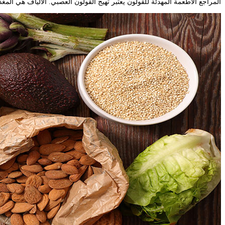
المراجع الأطعمة المهدئة للقولون يعتبر تهيج القولون العصبي. الألياف هي المغذ