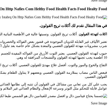
Save Image
 On Http Nafies Com Helthy Food Health Facts Food Healty Food
في هذا المقال نقدم لك أكلات تريح القولون.
اكلات لتهدئة القولون
. أكلات تريح القولون. ونسبتها عالية في الأطعمة النباتية
تعتبر الألياف غير القابلة للذوبان الموجودة في قشور بعض الفواكه والخض
شرب مشروبات مهدئة للقولون العصبي والمعدة بشكل عام خاصة بعد تناول اكله
حبوب لتهدئة القولون العصبي. يعتبر التوت الأزرق من الفواكه المفيدة للج
10 أطعمة يجب تجنبها لتهدئة القولون والتشنجات المرافقة له وهي.
التفاح والخوخ والموز والتوت. أفضل علاج مهدئ للقولون العصبي. أكلات تريح الق
فبعض الناس مصاب بمتلازمة القولون العصبي وبعضهم لا يتناول الطعام بشكل 
القولون العصبى.
عوامل قابلة للتحكم مثل التوتر وسرعة الإنفعال والنظام الغذائي غير الملائم وت
Save Image