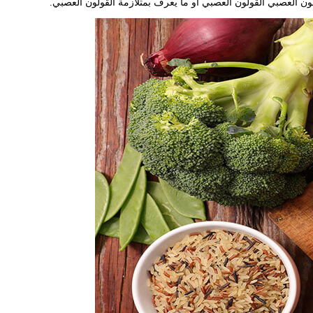
قولون العصبي القولون العصبي أو ما يعرف بمتلازمة القولون العصبي.