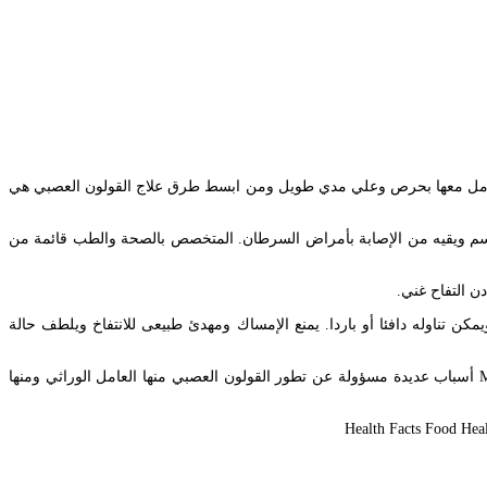
التعامل معها بحرص وعلي مدي طويل ومن ابسط طرق علاج القولون العصبي هي
الجسم ويقيه من الإصابة بأمراض السرطان. المتخصص بالصحة والطب قائمة من
ن التفاح غني.
 تناوله دافئا أو باردا. يمنع الإمساك ومهدئ طبيعى للانتفاخ ويلطف حالة
يجب علي كل من تعاني من مشاكل في القولون أن تنتبه إلي نظامها الغذائي للسيطرة علي أعراضه. الأطعمة التي يجب تجنبها لصحة القولون. Mar 05 2015 أسباب عديدة مسؤولة عن تطور القولون العصبي منها العامل الوراثي ومنها