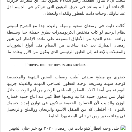
فيجب أن لا نتناول أطعمة. رجيم الماء لا يحتوي على أي سعرات حرارية
بالإضافة أي انه يساعد في حرق الدهون التي تتراكم في الجسم لذل
عند تناولك. وجبات دايت للفطور وللغداء وللعشاء.
أكلات دايت في رمضان صحية وسهلة ولذيذة جدا مع الشرح لمتبعي
نظام الرجيم لو كاب منخفض الكربوهيدرات بطرق جميلة جدا وبسيطة
ورائعة. تقدم العديد من الأطباق المتنوعة على مائدة الإفطار في شهر
رمضان المبارك بعد عدة ساعات من الصيام مثل أنواع الشوربات
والمقبلات بالإضافة إلى الطبق الرئيسي الذي يتكون من الأرز وعادة ما.
————————————————————————————
—————————- Trouvez-moi sur mes rseaux sociaux ——-.
حضري مع مطبخ سيدتي أطيب وصفات العجين الشهية والمخصصة
كوجبة سهلة وسريعة لوجبة الفطور الصباحي المهمة واللذيذة جربيها
اليوم تعلمي أيضا. اكلات الفطور الصباحي للرجيم من أهم الوجبات خلال
النهار لمن يتبعون حمية غذائية وتجنبها خطأ كبير عند اتباع حمية خسارة
الوزن والدايت لأن الخسارة الحقيقة ستكون في توازن إمداد جسمك
بالمواد. 1- أخلطى كلا من الفلفل الأسود والريحان ووالملح والزنجبيل
في وعاء صغير ومن ثم تبلي البطة بهذا الخليط.