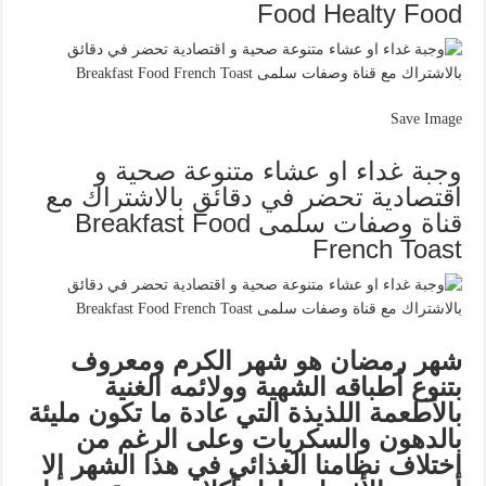
Food Healty Food
Save Image
وجبة غداء او عشاء متنوعة صحية و
اقتصادية تحضر في دقائق بالاشتراك مع
قناة وصفات سلمى Breakfast Food
French Toast
شهر رمضان هو شهر الكرم ومعروف
بتنوع أطباقه الشهية وولائمه الغنية
بالأطعمة اللذيذة التي عادة ما تكون مليئة
بالدهون والسكريات وعلى الرغم من
اختلاف نظامنا الغذائي في هذا الشهر إلا