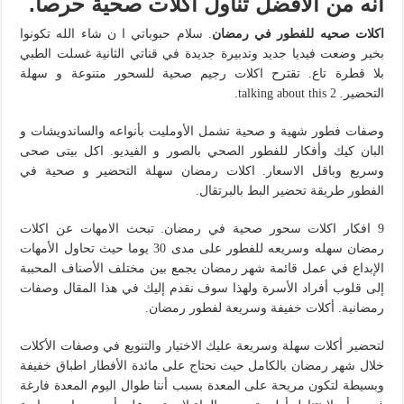
أنه من الأفضل تناول أكلات صحية حرصا.
اكلات صحيه للفطور في رمضان
. سلام حبوباتي ا ن شاء الله تكونوا
بخير وضعت فيديا جديد وتدبيرة جديدة في قناتي الثانية غسلت الطبي
بلا قطرة تاع. تقترح اكلات رجيم صحية للسحور متنوعة و سهلة
التحضير. 2 talking about this.
وصفات فطور شهية و صحية تشمل الأومليت بأنواعه والساندويشات و
البان كيك وأفكار للفطور الصحي بالصور و الفيديو. اكل بيتى صحى
وسريع وباقل الاسعار. اكلات رمضان سهلة التحضير و صحية في
الفطور طريقة تحضير البط بالبرتقال.
9 افكار اكلات سحور صحية في رمضان. تبحث الامهات عن اكلات
رمضان سهله وسريعه للفطور على مدى 30 يوما حيث تحاول الأمهات
الإبداع في عمل قائمة شهر رمضان يجمع بين مختلف الأصناف المحببة
إلى قلوب أفراد الأسرة ولهذا سوف نقدم إليك في هذا المقال وصفات
رمضانية. أكلات خفيفة وسريعة لفطور رمضان.
لتحضير أكلات سهلة وسريعة عليك الاختيار والتنويع في وصفات الأكلات
خلال شهر رمضان بالكامل حيث نحتاج على مائدة الأفطار اطباق خفيفة
وبسيطة لتكون مريحة على المعدة بسبب أننا طوال اليوم المعدة فارغة