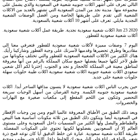
التالي تعرف على أشهر اكلات جنوبيه شعبية في السعودية والذي يشمل على
مجموعة منها. مدينة نجد من المدن السعودية التي تشتهر بالعديد من الاكلات
الشعبية التي تقدم على طريقتها الخاصة ومن أفضل الوصفات الشعبية
النجدية مايلي. تعرف على أشهر 10 أكلات شعبية بالسعودية.
Jun 23 2020 اكلات شعبية سعودية نجدية. طريقة عمل أكلات شعبية سعودية.
أكلات شعبية سعودية للفطور.
اليوم 7 وصفات مميزة لأكلات شعبية سعودية للفطور فتعرفي معنا إلى
مقاديرها وطرق تحضيرها وقدميها لأسرتك على وجبة الفطور وشاركينا رأيك.
هناك الكثير من الأكلات الشعبية السعودية للفطور والتي تختلف مكوناتها من
طبق لآخر لكنها جميعا يفضلها جميع سكان المملكة بالرغم من أنها معروفة
لمناطق معينة في المملكة كالحجاز و نجد و الجنوب. إخترنا لكم اكل شعبي
سعودي اكلات شعبية جنوبية اكلات شعبية سعودية اكلات طيبة حلويات سهلة
حلويات شعبية حلى جديد.
حين يجرب الناس اكلات شعبية سعودية لا ينسون مذاقها الساحر أبدا. اكلات
شعبية سعودية جنوبيه الكبسة. وجبة القرصان من أسهل الوجبات سريعة
التحضير وتتكون من اللحم المقطع إلى مكعبات صغيرة مع البهارات
والخضروات.
ويعد ذلك الطبق من الأطباق المعروفة عالميا اليوم ومن بين وجبات الإفطار
في السعودية أيضا ويتكون ذلك الطبق من ثلاثة مكونات أساسية هما البيض
والطماطم والبصل ولها الكثير من المسميات داخل السعودية وعلى مستوى
العالم إلا أن السعوديين يفضلونها لكونها تحتوي على المكونات المفضلة.
طريقة أكلات شعبية سعودية. عبارة عن خلط الدقيق أيا كان نوعه قمح ذرة
شعير بالماء في إناء على النار ويحرك الخليط داخل الإناء حتى يطيب ووجبة