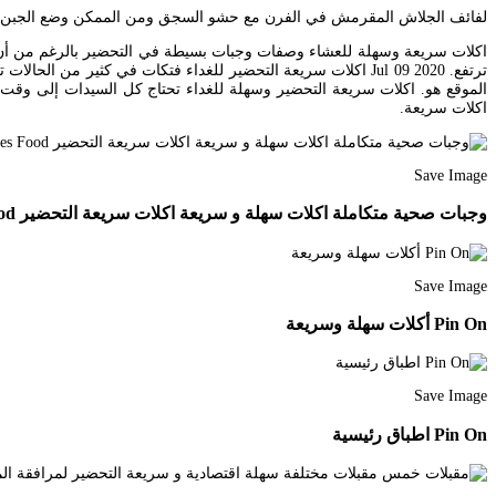
لفائف الجلاش المقرمش في الفرن مع حشو السجق ومن الممكن وضع الجبن القابل للذوبان. أفضل قلاية دون زيت. 456 وص
اكلات سريعة وسهلة للعشاء وصفات وجبات بسيطة في التحضير بالرغم من أن وج
ترتفع. Jul 09 2020 اكلات سريعة التحضير للغداء فتكات في كثي
الموقع هو. اكلات سريعة التحضير وسهلة للغداء تحتاج كل السيدات إلى وقت 
اكلات سريعة.
Save Image
وجبات صحية متكاملة اكلات سهلة و سريعة اكلات سريعة التحضير 3almik Com 13 20 159 Healthy Healthy Recipes Food
Save Image
Pin On أكلات سهلة وسريعة
Save Image
Pin On اطباق رئيسية