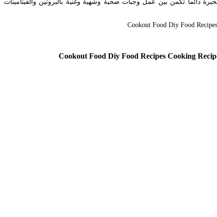
تقديمها لأسرتها فالحيرة دائما تكمن بين عمل وجبات صحية وشهية وغنية بالبروتين والفيتامينات