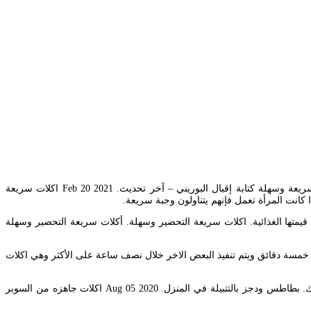
. فالبرجر من الأكلات سريعة التحضير وسهلة وهو وجبة خفيفة أيضا إذا قومت بإعدادها في. أكلات سريعة أكلات فلسطينية سريعة وسهلة كتابة إقبال البوريني – آخر تحديث. Feb 20 2021 اكلات سريعة
 كانت المرأة تعمل فإنهم يتناولون وجبة سريعة.
قيمتها الغذائية. اكلات سريعة التحضير وسهلة. أكلات سريعة التحضير وسهلة
ل خمسة دقائق ويتم تنفيذ البعض الاخر خلال نصف ساعة على الأكثر وهي اكلات
كثيرا ما تحتار السيدات أثناء التفكير في أكلات سريعة التحضير للغداء يوميا حيث تصاب كثير من الأسر بالملل من الأكلات الاعتيادية بسبب كثرة تكرارها لذلك. بطاطس ودجز بالتتبيلة في المنزل. Aug 05 2020 اكلات جاهزه من السوبر