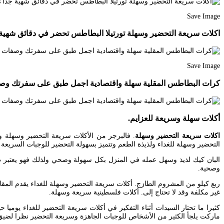
Save Image
اكلات سريعة التحضير وسهلة تورتيلا البطاطس تحضر في دقائق شهية جدا e Cooking Food Potatoes
Save Image
كرات البطاطس المقلية سهلة واقتصادية اجمل طبق على سفرتك وصفات رمضان 2020 d Cookies Potatoes
أكلات سهلة وسريعة للعزايم.
اكلات سريعة التحضير وسهلة
التحضير وسهلة للغداء ولذيذة الطعم وتتميز بسهولة التحضير للوجبات السريعة و
البان كيك لذيذ وسهل عمله في المنزل بكل سهولة وصحي ولذلك فهو يعتبر طعام
وصحية.
ربع كيلو من المشروم الطازج. أكلات سريعة التحضير وسهلة للغداء يقدم المقا
غير مكلفة وقد لا تحتاج إلى. أكلات فلسطينية سريعة وسهلة.
ماركت يلجأ الكثير من الأشخاص للوجبات الجاهزة وسريعة التحضير نظرا لضيق 