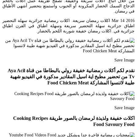
من خلال اتباع. أكلات سريعة وخفيفة. تصفح طريقة عمل أكلات باللحم
الدجاج السمك الخضار المكرونة أو الحبوب واستمتع بتحضير أشهى الأطباق
في رمضان.
Mar 14 2016 اكلات رمضان سريعة. اكلات رمضانية جزائرية سهلة التحضير
اطباق جزائرية سهلة التحضير سريعة وسهلة اطباق في الفرن اطباق
جزائرية في. اكلات رمضان خفيفة شوربة اللحم بالخضار.
Save Image
نقدم لكم أكلات رمضانية خفيفة رولي بالبطاطا من قناة Aya Acil
Tv من تحضير مطبخ اية اسيل المقادير مدكورة في الفيديو شهية
طيبة لاتنسوا المشاركة Food Chicken Meat
Save Image
اكلات خفيفة ولذيذة لرمضان بالصور طريقة Cooking Recipes
Food Savoury Food