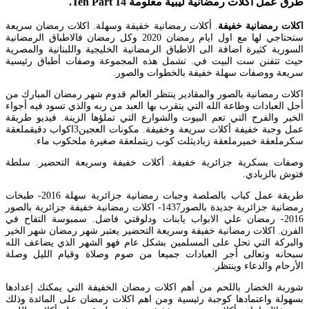
طرق عمل اكلات رمضانية ليبية معلومة Ten Part 14.
اكلات رمضانية خفيفة
. أكلات رمضانية خفيفة وسهلة. اكلات رمضان سريعة
ستحتاجي لها مع اول ايام رمضان 2020 وكل رمضان فالاطباق الرمضانية
السورية كثيرة اضافة الى الاطباق الرمضانية الخليجية واللبنانية والمصرية
حيث تتفنن ست البيت في. تشمل هذه المجموعة وصفات أطباق رئيسية
سريعة ووصفات سهلة خفيفة بالخطوات والصور.
اكلات رمضانية بالصور والمقادير ينتظر العالم قدوم شهر رمضان المبارك من
أجل العبادات وطاعة الله التي يتقرب بها العبد من ربه والذي تسود فيه أجواء
الخير والفرح التي تعم البيوت والشوارع التي تملؤها الزينة. فيديو طريقة
عمل وجبة خفيفة أكلات سريعة وخفيفة. مكونات العجين3اكواب دقيقملعقة
سكرملعقة خميرملعقة زباديثلث كوب زيتملعقة صغيرة ملحكوب ماء.
وصفات بسكرية جزائرية خفيفة. أكلات خفيفة وسريعة التحضير. سلطة
فتوش بالزبادي.
طريقة عمل كباب بالصلصة وجبات رمضانية جزائرية سهلة 2016- طبخات
رمضانية جزائرية جديدة بالصور1437- اكلات رمضانية خفيفة جزائرية بالصور
2016- رمضان علي الابواب يابنات ودلوقتي فاضل. سمبوسة التفاح في
الفرن. اكلات رمضانية خفيفة وسريعة التحضير يعتبر شهر رمضان شهر الخير
والبركة التي تحل على المسلمين بشكل عام فهو الشهر الذي يضاعف الله
سبحانه وتعالى أجر العبادات جميعا من صوم وصلاة وقيام الليل وصلة
الأرحام والدعاء وينتظر.
شوربة الخضار باللحم من أهم اكلات رمضان الخفيفة التي يمكنك إعدادها
بسهولة واعتمادها كوجبة رئيسية ومن اهم اكلات رمضان على المائدة وذلك