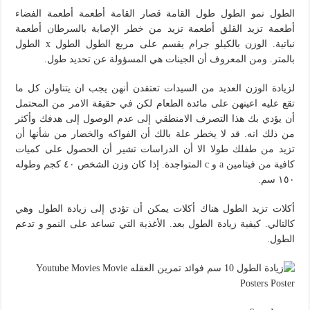
الطول نمو الطول طول القامة قصار القامة أطعمة أطعمة الفضاء
أطعمة تزيد القلق أطعمة تزيد من خطر الإصابة بالسرطان أطعمة
نباتية. الوزن بالكيلو جرام يقسم على مربع الطول الطول x الطول
بالمتر. ومن المعروف أن الجينات هي المسؤولة عن تحديد طول.
لزيادة الوزن العديد من السيدات تعتقدن أنهن يجب ان يتناولن كل ما
تقع عليه اعينهن على مائدة الطعام لكن في حقيقة الامر من المحتمل
أن يؤدي بك هذا التصرف الامنطقي إلى عدم الوصول إلى هدفك وأكثر
من ذلك انه. قد لا يخطر علة بالك أن الفواكه والخضار من شأنها أن
تزيد من طفلك طولا الا أن الدراسات تشير أن الحصول على كميات
كافية من فيتامين a و c المتواجدة. إذا كان وزن الشخص ٤٠ كجم وطوله
١٥٠ سم.
أكلات تزيد الطول هناك أكلات يمكن أن تؤدي إلى زيادة الطول وهي
كالتالي. كيفية زيادة الطول بعد. الأغذية التي تساعد على النمو و تدعم
الطول.