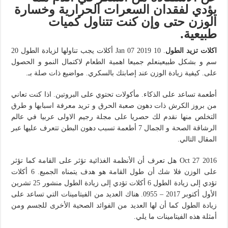
يؤدي لفقدان السعرات الحرارية وخسارة
الوزن حتى وإن كنت تتناول كميات
طبيعية.
اكلات تزيد الطول
. Jan 07 2019 10 أكلات يجب تناولها لزيادة الطول 20
سم و بشكل طبيعينعلم جميعا اهمية الطعام لاكتمال النمو و الحصول
على. كيفية زيادة الوزن عند إصابتك بالسكري. مواضيع ذات صلة بـ.
أطعمة تساعد على الذكاء. مأكولات تحتوي على البروتين. اذا كنت تعاني
من بروز الكرش ذات دهون صعبة الحرق و تريد معرفة اسبابها و طرق
التخلص منها نقدم لك حصريا على مجلة رجيم الاولى عربيا في عالم
الرشاقة الصحة و الجمال 7 أطعمة تسبب دهون البطن تتعرف عليها عبر
المقال التالي.
Oct 27 2016 هل تعرف أن الأنظمة الغذائية تؤثر على القامة كما تؤثر
على الوزن فلا شك أن طول القامة هو هدف يتمناه الجميع. 6 أكلات
تؤدي إلى زيادة الطول 6 أكلات تؤدي إلى زيادة الطول منشور 25 تشرين
الأول أكتوبر 2017 – 0955. هناك العديد من الفيتامينات التي تساعد على
زيادة الطول كما أن لها العديد من الفوائد الصحية الأخرى للجسم ومن
أمثلة هذه الفيتامينات ما يلي.