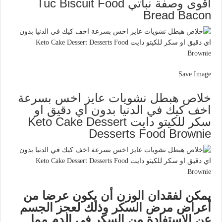
اقوى وصفة نباتي Tuc Biscuit Food
Bread Bacon
Save Image
خلاص هبطل نشويات عايز اخس بسرعة
اخف كيك في الدنيا بدون اي دقيق او
سكر للكيتو دايت Keto Cake Dessert
Desserts Food Brownie
يمكن لفقدان الوزن أن يكون عرضا من
أعراض مرض السكر وذلك لعجز الجسم
عن الاستفادة من السكر في الدم مما