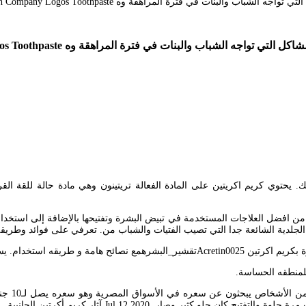
كيز 0025 و 005 وأيهما مناسب لبشرتك. يحتوي كريم اكريتين على المادة الفعالة تريتينون وهي ماد
 افضل العلاجات المستخدمة في تبيض البشرة وتفتيحها بالإضافة إلى استخدامه ل
دية الشائعة جدا التي تصيب الفتيات والشباب من. تعرفي على فوائد وطريقة ا
للمنطقه الحساسة.
كريم أكر
و كثير وصار. Jul 12 2020 آثار كريم أكرتين الجانبية.