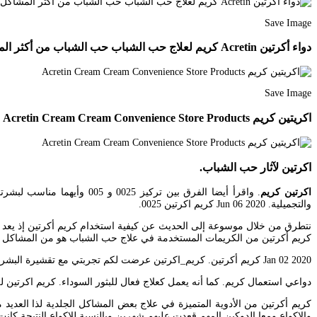
Save Image
دواء أكرتين Acretin كريم لعلاج حب الشباب حب الشباب من أكثر المشاكل التي تواجه الشباب والبنات في فترة المراهقة وه Company Logo Tech Company Logos Toothpaste
Save Image
اكريتين كريم Acretin Cream Cream Convenience Store Products
اكرتين لآثار حب الشباب.
اكرتين كريم
. واقرأ أيضا الفرق بين تر
والتجميلية. Jun 06 2020 كريم اكرتين 0025.
نتطرق من خلال موسوعة إلى الحديث عن كيفية استخدام كريم أكرتين إذ يعد من
كريم أكرتين من الكريمات المستخدمة في علاج حب الشباب هو من المشاكل الجل
Jan 02 2020 كريم أكرتين. كريم_اكرتين عرضت لكم تجربتي مع تقشيرة البشرة بكريم اكرتين Acretin0025تقشير_البشرهمع نصائح هامة و طريقه استخدام. يستخدم كريم أكرتين للتخلص من آثار حب الشباب.
دواعي استعمال كريم. كما أنه يعمل كعلاج فعال للبثور السوداء. كريم اكرتين 
والاكواع ومعا الدوكين المهم قعدت عليهم شهرين وبالنسبة للاكواع النتيجة كانت مرة حلوة والتفتيح كان حل