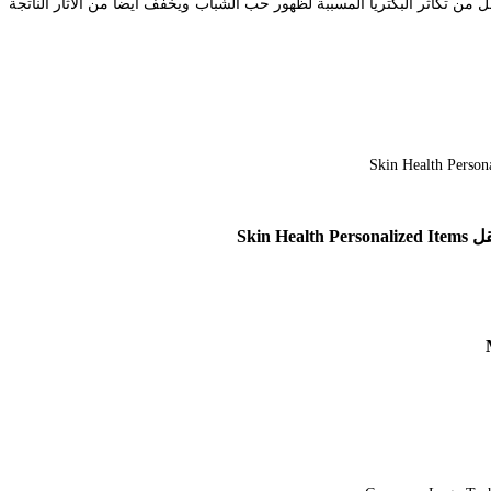
التصاق بين هذه الخلايا مما يقلل من تكاثر البكتريا المسببة لظهور حب الشباب ويخفف ايضا من الآثار الناتجة