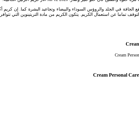
لجافة في الجلد والروؤس السوداء والبيضاء وتجاعيد البشرة كما. إن كريم أكرتي
ال الكريم. يتكون الكريم من مادة التريتينوين التي تتوافر بتركزين 005 و0025 وتعرف هذه المادة