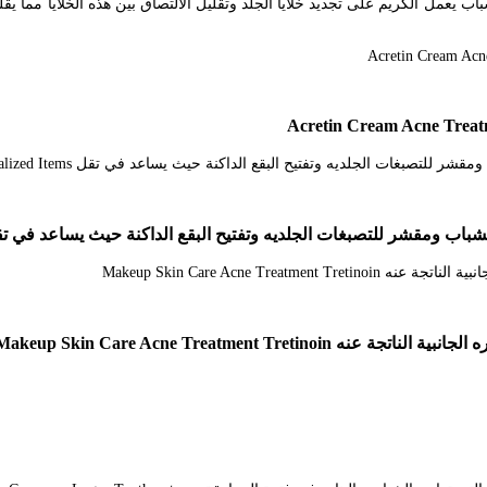
واعي استعمال كريم اكرتين acretin 005. كريم acretin لحب الشباب يعمل الكريم على تجديد خلايا الجلد وتقليل ال