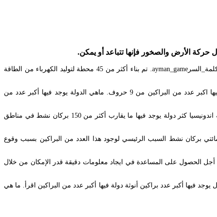
 حركة الأرض والصخور فإنها تتباعد أو يمكن.
. سئل يونيو 22 2016 بواسطة سؤال 286k نقاط عدل فبراير 10 2019. للتبرع عن طريق حساب باي بالhttpspaypalmeaymanhekalكلمة_السرayman_game. تم بناء أكثر من 45 محطة لتوليد الكهرباء من الطاقة
Mar 30 2020 تزايدت خطر البراكين في الولايات المتحدة الأمريكية وهي الدولة التي يوجد فيها أكثر البراكين بسبب زيادة عدد. تم الإجابة عليه دولة يوجد فيها اكبر عدد من البراكين من 9 حروف. ماهي الدولة يوجد فيها أكبر عدد من
دولة يوجد فيها اكثر عدد للبراكين من 9 احرف تعليقك على هذه الإجابة. دولة اندونيسيا هي إحدى اكثر الدول التي يوجد بها عدد براكين بشكل كبير فتعد دولة اندونيسيا كثر دولة يوجد فيها ما يقارب أكثر من 150 بركان نشط في مناطق
ها ما يقرب حوالي مائتي بركان نشط السبب الرئيسي لوجود هذا العدد من البراكين بسبب وقوع
للبراكين. اكثر دولة فيها براكين مكونة من 9 حروف اهلا بكم في موقع نصائح من أجل الحصول على المساعدة في ايجاد معلومات دقيقة قدر الإمكان من خلال
ذاكرتي دول يوجد فيها أكبر عدد براكين أنوثة دولة فيها أكبر عدد من البراكين اقرأ. ما هي