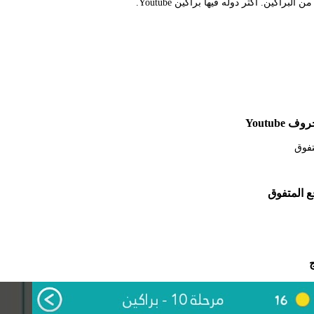
راكين. اكثر دوله فيها براكين Youtube.