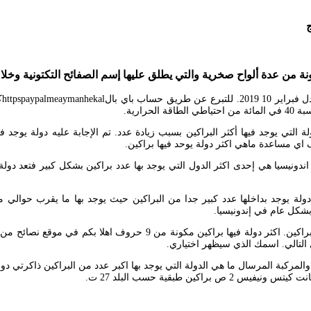
ة من عدة ألواح صخرية والتي يطلق عليها إسم الصفائح التكتونية وخلال
رارية.
ن 9 حروف تعتبر إندونيسيا هي أكثر دولة يوجد بداخلها عدد كبير جدا من البراكين حيث يوجد ب
Feb 05 2016 نتعرف معكم اليوم في موضوعنا هذا حول أكثر الدول استقبالا 
 التالي. اسمك الذي سيظهر اختياري.
ين الدرعية والمخروطية والمركبة المرسال ما هي الدولة التي يوجد بها اكبر عدد من البراكين 