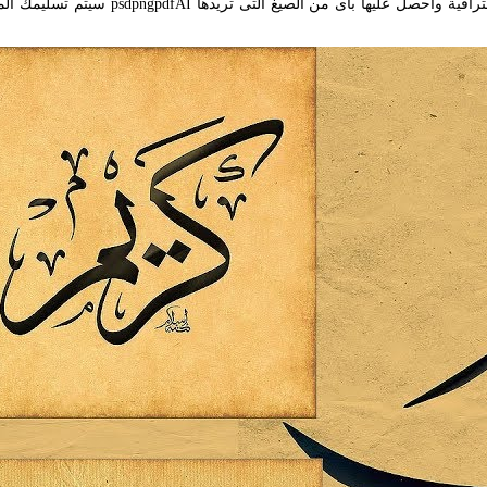
اكتب اسمك بأي خط عربي اون لاين. اكتب م