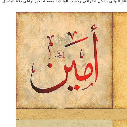
خطوطه بخط الثلث بطريقة احترافية واحصل عليها بأى من الصيغ التى تريدها psdpngpdfAI سيتم تسليمك المنتج النهائى بشكل احترافى وحسب الوانك المفضلة نحن نراعى دقة البكسل