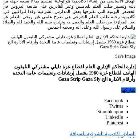
الهدف الأساسي من إنشاء الأكاديمية هو توعية المسلم بما لا يسعه جهله من
دينه وتيسير طلب العلم للعاملين وغير القادرين على متابعة الدروس في
الحصص اليومية التي تقترحها بعض المدارس الشرعية وكذا للراغبين في.
أكاديمية رحلة طلب العلم الشرعي هي صرح علمي غير ربحي للتعلم عن
بعد. الموازنة بين طلب العلم والعمل به ونشره بسم الله والحمد لله والصلاة
والسلام على رسول الله وعلى آله وصحبه أجمعين.
Save Image
إدارة الحاكم الإداري العام لقطاع غزة دليلي مشتركي التليفون
الهاتف لقطاع غزة 1960 يشمل إرشادات وتعليمات عامة النجدة
وأرقام الادارة الح Gaza Strip Gaza Sly
شاركها
Facebook
Twitter
Stumbleupon
LinkedIn
Pinterest
السابق
اكاديمية الشرقية للسياقة