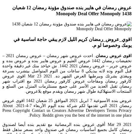
عروض رمضان في هايبر بنده صندوق مؤونة رمضان 12 شعبان
1438 Monopoly Deal Offer Monopoly
اقوي_عروض_رمضان كريم الليل لازم يبقي حاجة اساسية في
يومك وخصوصا لو م.
اقوى عروض رمضان
. احدث عروض شهر رمضان – عروض رمضان 2021 –
تخفيضات رمضان 1442 عروض العثيم و عروض هايبر بنده و عروض بنده و
عروض جرير – عروض رمضان 2021 1442. ش حياخد منك غير دقيقة واحدة
قبل النوم وده لانه بيديكي 8 ساعات من النوم المتواصل بيتشرب بسرعة
وبيغذي بشرتك وبيرطبها العرض الشهر ده. Mar 23 2021 اقوى عروض
كارفور رمضان ومفاجات عروض كارفور رمضان 2021 مع اقتراب شهر
رمضان تقبل العديد من الأسر على جميع مستلزمات المنزل من السلع و
المنتجات الاستهلاكية طوال شهر رمضان ويقدم موقع يلاعروض.
عروض بنده الأسبوعية 7 ابريل 2021 الموافق 25 شعبان 1442 اقوى عروض
رمضان 2021 التي تقدمها لكم شركة بنده اليوم الأربعاء 7-4-2021. About
Press Copyright Contact us Creators Advertise Developers Terms Privacy
Policy. Reddit gives you the best of the internet in one place.
Mar 29 2021 أقوى عروض بنده الرمضانية مع تقديم بنده أيضا لصندوق
رمضان كامل بجميع أساسيات رمضان في صندوق واحد بسعر مذهل فقط