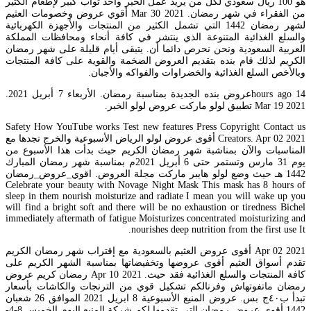
هو 100 ريال سعودي لكل من يريد عمل الخير وأخذ ثواب كبير لإطعام الكثير
من الفقراء في شهر رمضان. Mar 30 2021 أقوي عروض وخصومات العثيم
لشهر رمضان 1442 التي تشمل الكثير من المنتجات والأجهزة الكهربائية
والسلع الغذائية المتنوعة الذي ينتشر في كافة أنحاء ومحافظات المملكة
العربية السعودية ونحن نحرص دائما أن. يتبقى أيام قليلة على شهر رمضان
الكريم لذلك قام بنده بتقديم العروض الضخمة والقوية على كافة المنتجات
وبالأخص السلع الغذائية والخضراوات والفواكه والأجبان.
14 hours agoعروض بنده الجديدة بمناسبة رمضان. الأربعاء 7 أبريل 2021.
Mar 19 2021 تطبيق لولو ماركت عروض لولو الخبر.
Safety How YouTube works Test new features Press Copyright Contact us
Creators. Apr 02 2021 أقوى عروض لولو الرياض الأسبوعية والخرج تجدها مع
المناسبات والآن بمناشبة شهر رمضان الكريم حيث بدأت هذا الأسبوع من
يوم 31 مارس وتستمر حتى 6 أبريل 2021م بمناسبة شهر رمضان المبارك
1442 هـ حيث وضع لولو هايبر ماركت مجلة العروض. اقوي_عروض_رمضان
Celebrate your beauty with Novage Night Mask This mask has 8 hours of
sleep in them nourish moisturize and radiate I mean you will wake up you
will find a bright soft and there will be no exhaustion or tiredness Bichel
immediately aftermath of fatigue Moisturizes concentrated moisturizing and
nourishes deep nutrition from the first use It.
Apr 02 2021 أقوى عروض العثيم بالسعودية مع إقتراب شهر رمضان الكريم
تقدم أسواق العثيم أقوى عروضها وتخفيضاتها بمناسبة الشهر الكريم على
كافة المنتجات والسلع الغذائية فقد حيث. Apr 10 2021 رمضان كريم عروض
رمضان ماتفوتهاش وفرنالكم تشكيل قوي من الترنجات والكاشات بأسعار
تبدأ ب٤٠ج بس. عروض المنيع الأسبوعية 8 ابريل 2021 الموافق 26 شعبان
1442 أقوى عروض رمضان التي تقدمها لكم شركة المنيع اليوم الخميس 8-4-