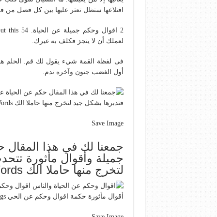
اقتلاعها ستظل تعثر عليها بين كل فصل من ف
لعملك أن لا ينجز فكلف به غيرك.
فى لفظة القمة شيء يقول لك قم. الحلم هو 
أول الغضب جنون وآخره ندم.
Save Image
جمعنا لك في هذا المقال 
جميلة وأقوال مأثورة تتح
لتخرج منها حاملا الك Arabic Quotes Words Arabic Words
Save Image