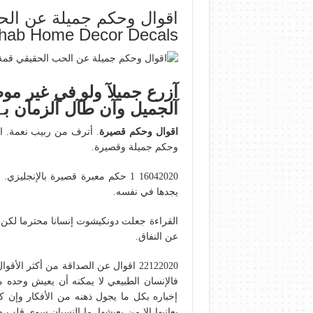
hab Home Decor Decals
آزرع جميلآ ولو في غير موض
آلجميل وآن طآل آلزمآن بہ
اقوال وحكم قصيرة
وحكم جميلة وقصيرة.
16042020 1 حكم معبرة قصيرة بالإنج
يجدها في نفسه.
عن النفاق.
22122020 اقوال عن الصداقة من أكثر ال
فالإنسان الطبيعي لا يمكنه أن يعيش وحده 
إخباره بكل ما يجول ذهنه من الأفكار وإن كا
يعانيها إلا من يعيشها. ما النسيان سوى قلب 