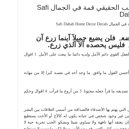
اقوال وحكم جميلة عن الحب الحقيقي قمة في الجمال Safi
Da
عہ فلن يضيع جميلآ آينما زرع آن
 فليس يحصده آلآ آلذي زرع.
. أترف من ربيب نعمة. العقل القوي دائم الأمل ولديه دائما ما يبعث على الأمل. 1 اقوال
ليزي. أحسن القول ما وافق. ما وجد أحد في نفسه كبرا إلا من مهانة
القراءة جعلت دونكيشوت إنسانا محترما لكن تصديقه ما قرأ جعله مجنونا. 3 من أروع ما قرأت. 4 اقوال وحكم
أقوال التي يهتم بها الأصدقاء فالصداقة من أسمى العلاقات بين البشر
من غير وجود شخص في حياته يكون له كالأخ أو الأخت يستطيع
ن يعتقد أنها تافهة ولا تساوي شيئا ويشكو. الحب تجربة حية لا
صفحة من كتاب العمر قد يبدو الأمر سهلا لكن ما دمت لا تستطيع