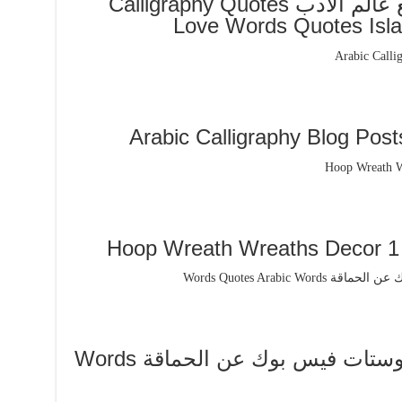
ومواعظ اقوال وحكم موقع عالم الادب Calligraphy Quotes
Love Words Quotes Islam
اقوال وحكم عن الحماقة بوستات فيس بوك عن الحماقة Words