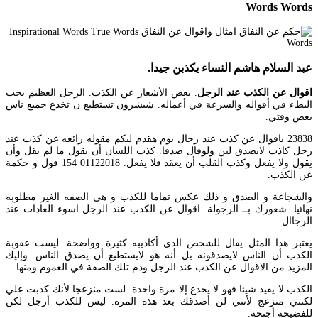
Words Words
عبد السلام هاشم النساء يكذبن جيدا.
اقوال عن الكذب عند الرجل
. بعض الأشعار عن الكذب. الرجل العظيم يحب
البطء في أقواله والسرعة في أعماله. شيشرون تستطيع ن تخدع جميع ناس
بعض وقتي.
23838 باقوال عن كذب عند رجال يوم هقدم ليكم مقوله رائعه عن كذب عند
رجل كاذب لايصدق لين ولوقال صدقا. كذب اللسان أن يقول ما لم يقل وأن
يقول ولا يفعل وكذب القلب أن يعقد فلا يفعل. 01122018 154 قول و حكمة
عن الكذب.
والشجاعة و الصدق و ذلك عكس تماما للكذب و هي الصفه الغير مطلوبه
نهائيا. شعورك بــ الرجولة. اقوال عن الكذب عند الرجل اسوء العادات عند
الرجاال.
يعتبر هذا المثل يقال للشخص الذي أكاذيبه كثيرة وواضحة. ليست عقوبة
الكذب أن الناس لايصدقونه بل أنه هو لايستطيع أن يصدق الناس. وإليك
المزيد من الاقوال عن الكذب عند الرجل وذم تلك الصفة في العموم ومنها.
الكذب لا يفيد شيئا فهو لا يخدع إلا مرة واحدة. لست منزعجا لأنك كذبت علي
لكنني منزعج لأنني لن أصدقك بعد هذه المرة. ليس للكذب أرجل لكن
للفضيحة أجنحة.