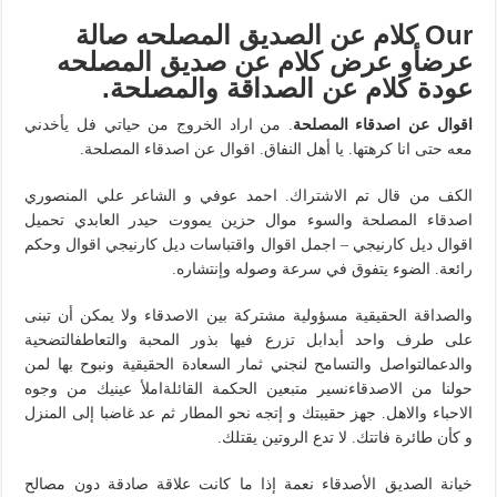
Our كلام عن الصديق المصلحه صالة
عرضأو عرض كلام عن صديق المصلحه
عودة كلام عن الصداقة والمصلحة.
اقوال عن اصدقاء المصلحة
. من اراد الخروج من حياتي فل يأخدني
معه حتى انا كرهتها. يا أهل النفاق. اقوال عن اصدقاء المصلحة.
الكف من قال تم الاشتراك. احمد عوفي و الشاعر علي المنصوري
اصدقاء المصلحة والسوء موال حزين يمووت حيدر العابدي تحميل
اقوال ديل كارنيجي – اجمل اقوال واقتباسات ديل كارنيجي اقوال وحكم
رائعة. الضوء يتفوق في سرعة وصوله وإنتشاره.
والصداقة الحقيقية مسؤولية مشتركة بين الاصدقاء ولا يمكن أن تبنى
على طرف واحد أبدابل تزرع فيها بذور المحبة والتعاطفالتضحية
والدعمالتواصل والتسامح لنجني ثمار السعادة الحقيقية ونبوح بها لمن
حولنا من الاصدقاءنسير متبعين الحكمة القائلةاملأ عينيك من وجوه
الاحباء والاهل. جهز حقيبتك و إتجه نحو المطار ثم عد غاضبا إلى المنزل
و كأن طائرة فاتتك. لا تدع الروتين يقتلك.
خيانة الصديق الأصدقاء نعمة إذا ما كانت علاقة صادقة دون مصالح