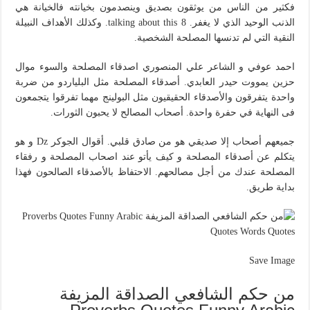
فكثير من الناس من يوثقون بصديق وينصدمون بخيانته فالخيانة هي
الذنب الوحيد الذي لا يغفر. 8 talking about this. وكذلك الأهداف النبيلة
النقية التي لم تدنسها المصلحة الشخصية.
احمد عوفي و الشاعر علي المنصوري اصدقاء المصلحة والسوء موال
حزين يمووت حيدر العابدي. أصدقاء المصلحة مثل البلياردو من ضربة
واحدة يتفرقون والأصدقاء الحقيقيون مثل البولينج مهما تفرقوا يتجمعون
فى النهاية في حفرة واحدة. أصحاب المصالح لا يحبون الثورات.
جميعهم أصحاب إلا صديقي هو من صادق قلبي. أقوال الجوكر Dz و هو
يتكلم عن أصدقاء المصلحة و كيف يأتو عند اصحاب المصلحة و رفقاء
المصلحة عندك من أجل مصالحهم. الاحتفاظ بالأصدقاء الصالحون فهذا
بداية طريق.
Save Image
من حكم الشافعي الصداقة المزيفة