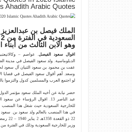
s Ahadith Arabic Quotes
الملك فيصل بن عبدالعزيز
وهو الابن الثالث من أبناء ا
اقوال سعود الفيصل
. عواصم – وكالاتيعت
عفت بن محمود بن سعود الثنيان آل سعود له 
وسعد. أهم أقوال سعود الفيصل في قضايا ا
لو اجتمع العرب والمسلمين كدول والتزموا بال
حضر نيابة عن أخيه الملك سعود مؤتمر الدول 
عبد الناصر 13. اقوال الرؤساء ع
في هذا المنصب بالعالم ولد سعود بن. سعود
وزير للخارجية السعودية وذلك في الفترة من 1975 إلى 2015 وبحلول موعد تقاعده.