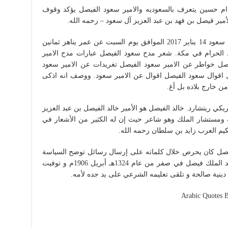
دام حسين يتعرف بالسعوديه والامير سعود الفيصل يؤكد وقوف
لأمير فيصل بن فهد بن عبد العزيز آل سعود – رحمه الله.
توفي الأمير محمد الفيصل بن عبد العزيز آل سعود 14 يناير 2017 الموافق يوم السبت عن عمر يناهز ثمانين
لحرام في مكة. شعر مدح سعود الفيصل عبارات مدح الامير
ل خواطر عن الامير سعود الفيصل تغريدات عن الامير سعود
 اقوال سعود الفيصل اقوال عن الامير سعود. ووصف انه اذكى
 خارج بلاده بل أغ.
كي ريتشارد. خالد الفيصل هو الأمير خالد الفيصل بن عبد العزيز
 ومستشار الملك وهو شاعر حيث إن له الكثير من الأشعار في
كيم العرب زايد بن سلطان رحمه الله.
فيصل كان يحرص خلال كلماته على إرسال رسائل توضح السياسة
السعودية وتنقل توجهات القيادة بالمملكة. ولد الملك فيصل في صفر من عام 1324هـ أبريل 1906م و توفيت
دينية صالحة و تلقى تعليمه الشرعي على يد جده لأمه.