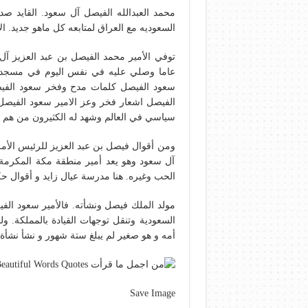
محمد العبدالله الفيصل آل سعود. القايد ص
السعوديه مع العراق لمتابعه كل ماهو جديد. ا
عاما وصلي عليه في نفس اليوم في مسجد ا
سعود الفيصل كلمات مدح وفخر سعود الفيص
الفيصل اشعار فخر وعز الامير سعود الفيصل
سياسي في العالم وشهد له الكثيرون من هم من
ومن أقوال فيصل بن عبد العزيز للرئيس الأمري
آل سعود وهو يعد أمير منطقة مكة المكرمة
الحب وغيره. هنا مدرسة عيال زايد و أقوال ح
مولد الملك فيصل ونشأته. فالأمير سعود ال
أمه و هو صغير لم يبلغ ستة شهور و نشأ نشأة 
Save Image