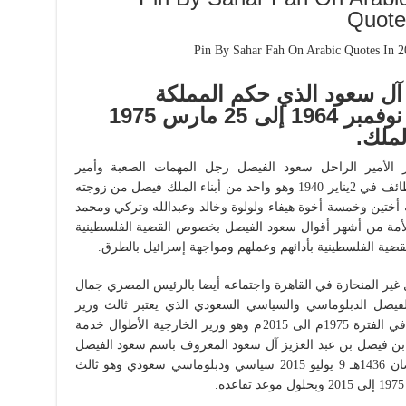
Quote
 آل سعود الذي حكم المملكة
السعودية في الفترة من 2 نوفمبر 1964 إلى 25 مارس 1975
لملك.
بر الأمير الراحل سعود الفيصل رجل المهمات الصعبة وأمير
الدبلوماسية. ولد سعود الفيصل في مدينة الطائف في 2يناير 1940 وهو واحد من أبناء الملك فيصل من زوجته
أختين وخمسة أخوة هيفاء ولولوة وخالد وعبدالله وتركي ومحمد
لأمة من أشهر أقوال سعود الفيصل بخصوص القضية الفلسطينية
قضية الفلسطينية بأدائهم وعملهم ومواجهة إسرائيل بالطرق.
غير المنحازة في القاهرة واجتماعه أيضا بالرئيس المصري جمال
ن سعود الفيصل الدبلوماسي والسياسي السعودي الذي يعتبر ثالث وزير
للخارجية السعودية حيث شغل هذا المنصب في الفترة 1975م الى 2015م وهو وزير الخارجية الأطوال خدمة
 بن فيصل بن عبد العزيز آل سعود المعروف باسم سعود الفيصل
22 ذو القعدة 1358هـ 2 يناير 1940 – 22 رمضان 1436هـ 9 يوليو 2015 سياسي ودبلوماسي سعودي وهو ثالث