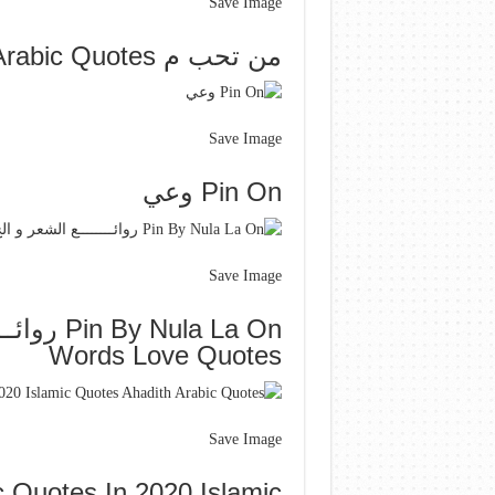
Save Image
من تحب م English Wisdom Beautiful Words Arabic Quotes
Save Image
Pin On وعي
Save Image
Words Love Quotes
Save Image
 Quotes In 2020 Islamic