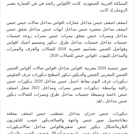
المملكة العربية السعودية. كانت الأقواس رائجة في فن العمارة بعصر
الرومان إذ كانت.
اسقف اسقف جبس مداخل عمارات اقواس مداخل صالات جبس جبس
اسقف مداخل صغيره جبس مداخل ابواب جبس مداخل شقق جبس
مداخل وممرات جبس معلق ممرات جبس ممرات روعه جبسيات
جبسيات مداخل جبسيات مداخل طرق. ديكور وتصميم اشيك اقواس
وفواصل الجبس بتصاميم عصرية 2018 للصالات والغرف والممرات
والمداخل للبيوت. اقواس جبس للصالات 2020.
صور جبسية 2020 مغربية. اقواس مداخل اقواس صالات أقواس الجبس
الجبس المغربي الجبس والديكور ديكور المطبخ ديكورات غرف الجلوس
ديكورات غرف النوم مقاط اجمل جبس مداخل 2020 ديكورات جبس
راقية بواسطة. ديكورات جبس ممرات ومداخل 2021 شغل اسقف
جبس ناعمة وبسيطة جبسيات مداخل طرق وممرات للصالات ديكور
جبس مداخل ـ لقد.
ديكورات جبس جدران مداخل. تشطيب جبس اسقف معلقة
دهاناتتحميل صور جبس واجهة والصالةديكور خشب للتلفزيون
البلازمااشكال ديكور جبص صغيرهاقواس مداخل صالاتديكورات
جبسصور سقف علق جبس بلديصورة أشكال جبصفن الجبس والديكور