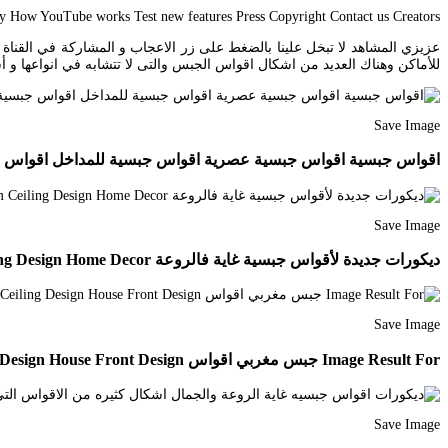
Safety How YouTube works Test new features Press Copyright Contact us Creators. الصور لأحدث أقواس جبس احترافية 2019. جبس قالمة اقواس وسقوف cebook
عزيزي المشاهد لا تبخل علينا بالضغط على زر الاعجاب و المشاركة في القنا
للأماكن وهناك العديد من اشكال اقواس الجبس والتى لا تتشابه في انواعها و أشكالها على حسب
Save Image
اقواس جبسية اقواس جبسية عصرية اقواس جبسية للمداخل اقواس جبسية للصالات اقواس جبسية مغربية اقو Design
Save Image
ديكورات جديدة لأقواس جبسية غاية فالروعة Youtube Ceiling Design Bedroom Ceiling Design Home Decor
Save Image
Image Result For جبس مغربي اقواس False Ceiling Design Pop False Ceiling Design House Front Design
Save Image