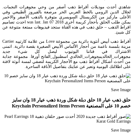
شاهدي أحدث موديلات أقراط ذهب أصفر من وحي مجوهرات النجمات.
لجلال الدين الرومي بالخط العربي الحر مرصعة بالفيروز الطبيعي وفي
الأعلى ماركيز من الكريستال السويسري متوفرة بالذهب الأصفر والاحمر
يمكن طلب الحلق بأحجار كريمة أخرى was last. Jan 07 2018 احدث تصاميم
اقراط الذهب – حلق ذهب في هذه القناة ستجد فيديوهات ممتعة متنوعة عن
كل شيئ.
أقراط ذهب أبيض أنثوية دائرية من مجموعة Love من علامة كارتييه Cartier
مزينة بلمسة ناعمة من أحجار الألماس الأبيض الصغيرة بقصة دائرية. اتمنى
الاشتراك في قناتنا اليوتيوب ليصل كل شيء جديد
مجوهرات_الخالديمجوهرات_الخالدي اسطنبول_الفاتح أورفا. مجموعة جذابة
من أحدث أشكال أقراط ذهب مع الأحجار الكريمة لتضفي لمسة أنوثة لافتة
على اطلالتك اليومية وتعبر عن عنايتك بتفاصيل الأناقة الساحرة.
Save Image
حلق ذهب عيار 18 حلق دبلة شكل وردة ذهب عيار 18 وان سايز
خصم 10 على المصنعية Keychain Personalized Items Person
Save Image