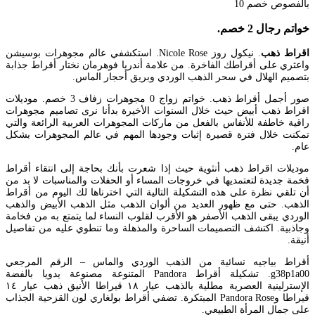
خواتم رجال 2 خصم.
اقراط ذهب
. نيكول روز Nicole Rose. استكشفي عالم مجوهرات بوسيشن
واعثري على أقراطك الفاخرة. من علامة أندريا فوهرمان نختار أقراط جذابة
بتصميم الهلال في سحر الذهب الوردي وبريق أحجار الماس.
صور أجمل أقراط ذهب. خواتم زواج 0 مجوهرات زفاف 3 خصم. موديلات
اقراط ذهب أبيض حيث خلال السنوات الأخيرة بدأنا نرى تصاميم مجوهرات
راقية خاطفة للأنفاس بالفعل من ماركات المجوهرات العربية الرائعة والتي
تمكنت خلال فترة قصيرة إثبات وجودها المهم في عالم المجوهرات بشكل
عام.
موديلات اقراط ذهب أنثوية حيث إذا شعرت بأنك بحاجة إلى انتقاء أقراط
فخمة جديدة لتعتمديها في خروجات المساء أو الحفلات والمناسبات لا بد من
أن تلقي نظرة على هذه التشكيلة التالية التي اخترناها لك اليوم من أقراط
الذهب. حتى مع ظهور العديد من ألوان الذهب مثل الذهب الأبيض والذهب
الوردي يبقى الذهب الأصفر هو الأقرب لقلوب النساء لما يتمتع به من فخامة
وجاذبية. اكتشف التصميمات الساحرة والمذهلة وما تنطوي عليه من تفاصيل
أنيقة.
أقراط بياجيه نسائية من الذهب الوردي والماس – الرقم المرجعي
g38p1a00. تشكيلة أقراط Pandora المتنوعة مصنوعة يدويا بالفضة
الإسترلينية العصرية مطلية بالذهب عيار ١٨ قيراطا الأنيق ذهب عيار ١٤
قيراطا وPandora Rose المبتكرة. تضفي أقراط بولغاري لون القزحية الجذاب
على جمال المرأة الطبيعي.