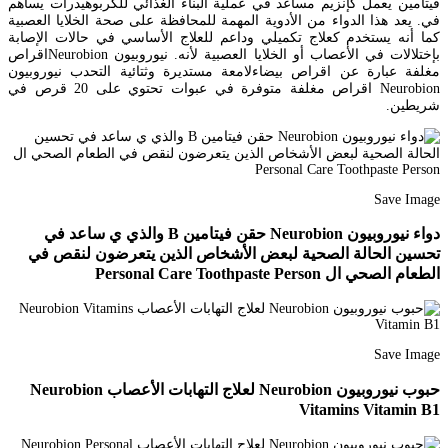
فيتامين يعمل كإنزيم مساعد في عملية البناء الغذائي للكربوهيدرات يساهم
في. يعد هذا الدواء من الأدوية المهمة للمحافظة على صحة الخلايا العصبية
كما أنه يستخدم كعلاج تكميلي وداعم للعلاج الأساسي في حالات الإصابة
بإختلالات في الأعصاب أو الخلايا العصبية لأنه. نيوروبيون Neurobionاقراص
مغلفة عبارة عن اقراص بيضاءلامعة مستديرة وثتائية التحدب نيوروبيون
Neurobion اقراص مغلفة متوفرة في عبوات تحتوي على 20 قرص في
شريطين.
Save Image
دواء نيوروبيون Neurobion حقن فيتامين B والذي ي ساعد في
تحسين الحالة الصحية لبعض الأشخاص الذين يتعرضون لنقص في
الطعام الصحي ال Personal Care Toothpaste Person
Save Image
حبوب نيوروبيون Neurobion لعلاج التهابات الأعصاب Neurobion
Vitamins Vitamin B1