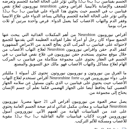
الجسم بفيتامين ب1 ب6 ب12 والتي تؤثر على الحالة العامة للجسم وتعرضه
للضعف والإصابة بالأنيميا. اقراص وحقن neurobion نيوروبيون لعلاج نقص
فيتامين ب في الجسم حيث يحتوي هذا الدواء علي فيتامين ب1 ب6 ب12
والتي تؤثر على الحالة العامة للجسم وبالتالي يساعد الدواء علي علاج الانيميا
وفقر الدم والتهاب الاعصاب كما يعمل الدواء. قرص واحدة مرتين أو ثلاث
مرات يوميا.
أقراص نيوروبيون Neurobion من أهم المكملات الغذائية التي يبحث عنها
الجميع سواء كان رجل أو امرأة نظرا لفوائده العظيمة التي يقدمها للجميع
لاحتوائه على فيتامين ب المركب الذي يعالج العديد من الامراض المشهورة
كفقر الدم. حقن واقراص نيوروبيون Neurobion لعلاج التهاب الأعصاب من
خلال موقع محتوى يستخدم حقن نيوروبيون في علاج نقص فيتامين ب في
الجسم في العقار يحتوى على مجموعة متكاملة من فيتامين ب المركب
الهام لعلاج مشاكل والتهاب الأعصاب فهو. مالك حق التسويق والمصنع.
ما الفرق بين نيوروتون و نيوروبيون نيوروتون. تحتوى كل أمبولة 1 ملليلتر
على. دواء نيوروروبين فورت Neurorubine forte أقراص تستخدم لعلاج التهاب
الأعصاب حيث يحتوي على فيتامين ب الذي يكون مسئول عن سلامه الجهاز
العصبي كما يحافظ أيضا على الجهاز الهضمي فكما نعلم أن جسم الإنسان
يحتاج إلى مجموعة من.
يصل سعر العبوة من نيوروبيون أقراص الى 21 جنيها مصريا. نيوروبيون
Neurobion فيتامينات و معادن مكمل غذائي لدعم صحة الجسم العامة يحتوي
على عدد من الفيتامينات الهامة من أهمهم الآتي. نيوروروبين أمبول
نيوروروبين فورت لاكتاب فيتامينات عالية الفاعلية ب1 ب6 ب12 مقوية
للأعصاب ومسكنة للألم التركيب.