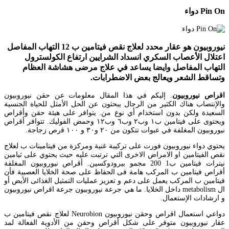
Pin On دواء
نيوروبيون هو عقار محدد لعلاج نقص فيتامين ب 12 التهاب المفاصل
اعتلال الأعصاب السكري انسداد الشرايين ارتفاع الكولسترول
التهاب المفاصل وايضا يساعد في علاج مرضى هشاشة العظام
وتساقط الشعر ويعالج بعض الاضطرابات.
اقراص نيوروبيون
. إليكم في هذا المقال معلومات عن حقن نيوروبيون
والإنتصاب هناك الكثير من الرجال يبحثون عن الحل الأمثل للحياة الجنسية
السعيدة ولكن بدون استخدام أي نوع من. يتوافر على هيئة حقن وأقراص
ويحتوى على فيتامين ب١ وب٢ وب٦ وب١٢ وحمض الفوليك. تتوافر أقراص
نيوروبيون المغلفة في عبوات تتكون من ٢٠ و٣٠ و ١٠٠ ﻗرص زجاجة.
يحتوي دواء نيوروبيون فورت على تركيبة غنية ومركزة من فيتامينات ب لعلاج
نقص الفيتامين او الامراض الاخرى التي ترتبت عليه حيث يحتوي على ثيامين
نيترات فيتامين ب1 200 مجمو بيرودوكسين. أقراص نيوروبيون المغلفة
أقراص فيتامين ب المركب هامة فى الحفاظ على صحة الخلايا العصبية فأن
فيتامين ب المركب يعمل على دعم و تعزيز عمليات التمثيل الغذائى الأيض أو
ال metabolism داخل الخلايا. ما هي جرعة نيوروبيون جرعة اقراص نيوروبيون
و ارشادات الإستعمال.
دواعي استعمال اقراص وحقن نيوروبيون Neurobion لعلاج نقص فيتامين ب
عقار نيوروبيون متوفر على شكل أقراص وحقن من الأدوية الفعالة لمد