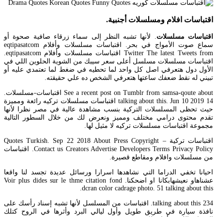
اقتباسات افلام ومسلسلات أجنبية.
اقتباسات مسلسلات
. لأنها تشبه النظر إلى سماء زرقاء صافية صحوة أو
سماع صوت الأمواج في بحر. اقتباسات مسلسلات وأفلام eqtipasatcom
Twitter The latest Tweets from اقتباسات مسلسلات وأفلام eqtipasatcom.
اقتباسات مسلسلات مسلسل أعلى سعر سيبك من الشوية الحلوين اللي في
الأول دول هتعرفي اصل كل واحد لما تحطيه في ضغط لما تعتمدي عليه أو
تبيني له نقط ضعفك ساعتها هتعرفي الشخص ده علي حقيقته.
See a recent post on Tumblr from samsa-qoute about اقتباسات-مسلسلات.
14 talking about this. Jun 10 2019 اقتباسات مسلسلات تركيه رائعة ومميزة
حيث تحظى المسلسلات التركية بنسب مشاهدة عالية في مصر نظرا لأنها
تقدم محتوى درامي مختلف ومميز ونعرض لك من خلال السطور التالية
مجموعة اقتباسات مسلسلات تركيه لا مثيل لها.
اقتباسات تركية – Quotes Turkish. Sep 22 2018 About Press Copyright
Contact us Creators Advertise Developers Terms Privacy Policy. اقتباسات
من مسلسلات وافلام ومقاطع قصيرة.
احيانا تخفي الدراما التي نشاهدها اسرارا ورسائل عديدة تجسد لنا واقعا
عشناهاو نعيشهابكانا او اضحكنا. Voir plus dides sur le thme citation fond
dcran color cadrage photo. 51 talking about this.
234 talking about this. اقتباسات من المسلسل لأنها تشبه إسناد رأسك على
نافذة سيارة في طريق طويل وأول ليالي البرد وأثرها في الروح كتلك