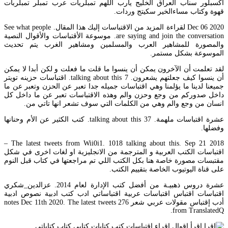
اكسبلور سناب العراق الخليج يارب اللهم تمبلريات عرب تمبلر تمبلربات
قهوة وكتاب مساءالخير سكيتج وردات.
Dec 06 2020 لقراءة المزيد من الاقتباسات إليك هذا المقال. See what people
are saying and join the conversation. موسوعة الأقتباسات والأقوال النصية
والمصورة للمشاهير العرب والمسلمين ومشاهير الغرب يتم تحديث
الموسوعة بشكل مستمر.
لقد تعلمت أن الآخرون يمكن أن ينسوا ما قلت ما فعلت و لكن أبدا لا يمكن
أن ينسوا كيف جعلتهم يشعرون. 7 talking about this. اقتباسات حزينه تويتر
جميعنا لدينا ما يؤلمنا وهي اقتباسات جميله جدا تعبر عن الحزن وتعبر عن ما
داخل صدوركم من وجع وحزن والم وهذه الاقتباسات تعبر عن ما داخل كل
انسان من وجع والم وهي من الكلمات التي سوف تشعر انها تاتي من.
عشرة اقتباسات ملهمة. 37 talking about this. كتب الكثير عن الأم وحنانها
وفضلها.
The latest tweets from Wii0i1. 1018 talking about this. Sep 21 2018 –
اقتباسات الكتب العربية و المترجمة من الانجليزية او لغات اخرى في شكل
مقتبسات مصورة خاصة هنا بكل الكتب اللي تم مراجعتها في كتاب قبل النوم
على قناة اليوتيوب الخاصة بتقييم الكتب.
عشرة دروس ذهبيـة من أفضل كتب الإدارة لعام 2014. عزالدين_شكري
اقتباسات اقتباس اقتباسات عربية اقتباساتي ادب كتب ادبية نصوص ادبية
أدب إقتباس مقولات عربي شعر 276 notes Dec 11th 2020. The latest tweets
from TranslatedQ.