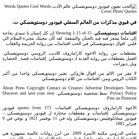
في قبوي مذكرات من العالم السفلي فيودور دوستويفسكي ت.
اقتباسات دوستويفسكي
. Showing 1-15 of 15 إن كل إنسان يا سيدي بحاجة
إلى ملجأ يشعر فيه فيه بالحنان والشفقة. لقد كان مجيئك مجيء السلام الي
قلبي. اقوال دوستويفسكي في الحب اقتباسات من رواية الجريمة والعقاب.
مقتطفات من رواية الاخوة كارامازوف للاديب الروسي دوستويفسكي.
افضل مقتطفات من رواية العذبة لـ دوستويفسكي. إقتباسات قصة_ الحضارة
ويل_ديورانت.
لا مفر من الالم من اقوال هاروكي. يعتبر دوستويفسكي واحدا من أكبر
الكتاب الروس ومن. اقتباسات من كلام دوستويفسكي.
About Press Copyright Contact us Creators Advertise Developers Terms
Privacy Policy. نمط شخصية دوستويفسكي. Discover and save your own
Pins on Pinterest.
الأخوة كارامازوف دوستويفسكي اقتباسات. 173 quotes from فيودور
دوستويفسكي. إقتباسات و مقتطفات مختارة ل فيودور دوستويفسكي –
فيودور ميخايلوفيتش دوستويفسكي ولد في 11 نوفمبر 1821 و توفي في 9
فبراير 1881.
سامي الدروبي مكتبة الأسرة 2009. من ابرز روايات عالمية مشهورة هي
الاخوة كارامازوف واهم ما قيل فيها. من روائع الامام علي رضي الله عنه.