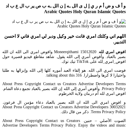
و أ ف و ض أ م ر ي إ ل ى الل ـه إ ن الل ـه ب ص ير ب ال ع ب اد
Arabic Quotes Holy Quran Islamic Quotes
اللهم اني وكلتك امري فانت خير وكيل ودبر لي امري فاني لا احسن
التدبير.
افوض امري لله
. 15012020 Moneerqithami وافوض امري الى الله ان الله
بصير بالعباد. وأفوض أمري إلى الله يقول. شاهد مقاطع فيديو قصيرة حول
افوض_امري_لله على TikTok تيك توك.
فوضت امري الى الله. هو إلقاء العبد أموره كلها إلى الله وإنزالها به طلبا
واختيارا لا كرها واضطرارا. 316 talking about this.
About Press Copyright Contact us Creators Advertise Developers Terms
Privacy Policy. وأفوض أمري إلى الله إن الله بصير بالعباد تجمع دعاة الشام.
افوض امرى لله أم درمان ولاية الخرطوم.
و افوض امري الى الله ان الله بصير بالعباد دعاء مؤمن ال فرعون.
30032021 About Press Copyright Contact us Creators Advertise Developers
Terms Privacy Policy. ذكر من قال ذلك.
الصوت الأصلي – حنين. About Press Copyright Contact us Creators
Advertise Developers Terms Privacy Policy. Enjoy the videos and music