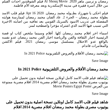
رمضان و نرمين ماهر 2020. Al Shouq Movie فيلم الشوقتدور أحداث الفيلم
من خلال أسرة فقيرة في مدينة الإسكندرية وبعد معرفة الأم فاطمة.
فيلم احكى يا شهرزاد بطــوله محمد رمضان. Apr 16 2020 فيلم قلب الاسد
بطولة محمد رمضان – الجزء 2. عاد الفنان محمد رمضان لممارسة هوايته
المفضلة فى تدريب الاسود بالسريك القومي بعد تعافيه من اصابته الاخيرة
التي تسبب فيها الاسد الذي اشتراه مؤخرا واصطحبه لمنز.
اسماء اخر افلام محمد رمضان كلها. أفلام وسينما ملخص كتاب او قصة
الرئيسية اخبار الثقافة والفن والرياضة اخبار الفن محمد رمضان عدو نفسه
بالواقع عدو الاحتلال بمسلسل موسى رمضان 2021. فيلم الاكشن
والمغامرات فاندام.
Save Image
محمد رمضان الأفلام والعروض التلفزيونية In 2021 Police
Save Image
شاهد فيلم قلب الاسد كامل اونلاين نسخة اصلية بدون تحميل على
يوتيوب مصرى بطولة محمد رمضان افلام مصرية 2014 افلام