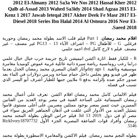
2012 El-Almany 2012 Sa3a We Nos 2012 Hassal Kher 2012
Qalb al-Assad 2013 Wahed Sa3idy 2014 Shad Agzaa 2015 El-
Kenz 1 2017 Jawab Ieteqal 2017 Akher Deek Fe Masr 2017 El-
Diesel 2018 Series Ibn Halal 2014 Al Ostoura 2016 Nesr El-
Saeed 2018.
افلام محمد رمضان
. Part 1 فيلم قلب الاسد بطولة محمد رمضان وحورية
فرغلي. G – للأطفال PG – اشراف الآباء PG13 – 13 غير مصنف – غير
مصنف. فيلم x لارج كامل dvd احمد حلمي.
R – للكبار فقط. اثارة اكشن انيميشن تاريخ جريمة حرب خيال خيال علمي
دراما رعب رومانسية رياضة سيرة ذاتية عائلية غربية غموض كوميديا مغامرة
موسيقية وثائقية. 1 day agoوأثار الفنان المصري محمد رمضان الجدل بعدما
ظهر في فيديو وهو يجلس داخل حمام سباحة ويرمي دولارات في الماء بعد
صدور حكم ضده بإلزامه بدفع 6 ملايين جنيها للطيار أشرف أبو اليسر الذي
تسبب في فصله.
فيلم الالمانى كامل محمد رمضان افلام اكشن. تعرف على أعمال محمد
رمضان السينمائية على الساحة الفنية في مصر يوجد العديد من الفنانين
المميزين حيث تتميز بمصر بوجود ممثلين مصريين على أعلى مستوى قاموا
بتمثيل العديد من الأدوار التي علقت في أذهان الجماهير العريق سواء في
مصر أو في دول. Jul 13 2019 فيلم حراس الوطن بطولة المجند محمد
رمضان وأفراد قوات الصاعقة المصرية الجزء الأول RickIvory18707732
5146.
بطوله النجم محمد رمضان. فيلم الاكشن والمغامرة الاسطورة بطولة محمد