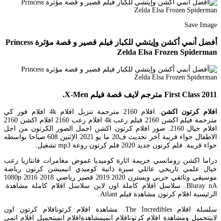
Save Image
أفضل أنمي أكشن وإيتشي للكبار فيلم قصير و قصة مؤثرة Princess
Zelda Elsa Frozen Spiderman
First Class 2011 مترجم لايف قصة فيلم X-Men.
افلام كرتون اكشن
. افلام 2160 مترجمة تنزيل افلام 4k افلام فور كي
مترجمة فيلم اكشن 2160 فيلم رعب 4k افلام رعب 2160 افلام اكشن 2160
افلام خيال 2160. صور افلام كرتون اكشن اجمل الصور الكرتون من اجل
الاطفال حواء قريبة آخر تحديث ف20 ما يو 2021 الإثنين 608 صباحا بواسطه
حواء قريبة. فلم كرتون جديد 2020 فلم كرتون روعة mp3 تشغيل.
دراما اكشن رومانسي جريمة اثارة كوميديا غموض مغامرات فانتازيا رعب
خيال علمي تاريخي عائلي سيرة ذاتية كوميدي انيميشن كرتون رياضة
موسيقي وثائقي حربي ويسترن 2020 2019 قصير رياضي 2018 2016 1080p
Bluray nA. سلاسل افلام كاملة اون لاين سلاسل افلام كاملة مشاهدة.
الرئيسية افلام كرتون مشاهدة فيلم Atlant.
سلسلة افلام The Incredibles. مشاهدة افلام كرتونافلام كرتون اون
لاينتحميل ومشاهدة افلام كرتونافلام انميمشاهدةافلام انميتحميل افلام انمي