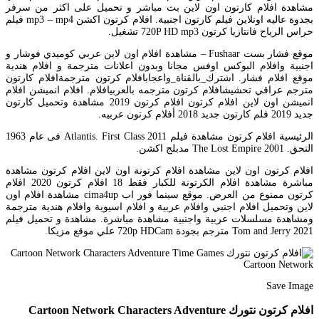
مشاهدة افلام كارتون اون لاين بث مباشر و تحميل على اكثر من سرفر
بجدوة عاليه اونلاين فيلم كارتون اجنبية. افلام كرتون اكشن mp3 – mp4 فيلم
حراس الرياح فانتازيا كرتون 720P HD mp3 تشغيل.
موقع فشار بست Fushaar – مشاهدة افلام اون لاين عربي كوميدي فوشار و
اجنبية وافلام البوكس اوفس مجانا وبدون اعلانات مترجمة و افلام هندية
موقع افلام فشار. اشترك_بالقناة_واعجابافلام كرتون مترجمةافلام كارتون
مترجم عراقي تحشيشافلام كرتون مترجمه بالعربيافلام. افلام انميشن افلام
انميشن اون لاين افلام كرتون افلام كرتون 2019 مشاهدة وتحميل كارتون
جديد 2019 فلم كارتون جديد 2018 أفلام كرتون عربيه.
الرئيسية افلام كرتون مشاهدة فيلم Atlantis. First Class 2011 فى عام 1963
التحق. The Lost Empire 2001 مدبلج اكشن.
افلام كرتون اون لاين مشاهدة افلام كرتونة اون لاين افلام كرتون مشاهدة
مباشرة مشاهدة افلام الكرتونة للكبار فقط 18 افلام كرتون 2020 افلام
كرتون ممنوع من العرض. موقع سينما فور اب cima4up مشاهدة افلام اون
لاين وتحميل افلام اجنبي وافلام عربية و افلام اسيوية وافلام هندية مترجمة
ومشاهدة مسلسلات عربية واجنبية مشاهدة مباشرة. مشاهدة و تحميل فيلم
Tom and Jerry 2021 مترجم بجودة 720p HDCam علي موقع مزيكا.
Save Image
افلام كرتون نتورك Cartoon Network Characters Adventure