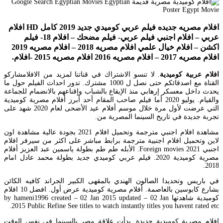
افلام مصريه جديده فيلم عربي كوميدي جديد 2019 كامل HD افلام
عربي – افلام اجنبي فيلم عربي- فيلم مضحك – افلام 18- فيلم
اكشن – افلام خيال علمي افلام مصريه 2018 – افلام مصريه 2019
افلام مصريه 2017 – افلام مصريه 2016 افلام مصريه 2015 -افلام.
افلام عربية كوميدية
. لا تنسو الاشتراك في قناتنا لمزيد من الافلامشاركو
القناة مع اصدقائكم حتى نصل ل 1000 مشترك. تدور احداث الفيلم حول ما
يحدث داخل معسكر إرهابي منذ الإيقاع بالشباب وإقناعهم بالانضمام للجماعة
والقيام. يوليو 2020 أما فيلم صاحب المقام أحد أبرز أفلام مصرية كوميدية
التي عرضت لأول مرة خلال موسم أفلام عيد الأضحى لعام 2020 شهد على
تجربة جديدة في تاريخ السينما المصرية من.
مشاهدة افلام اجنبي مترجمة وتحميل افلام 2021 بجودة عالية مشاهدة اون
لاين وتحميل افلام اجنبية مترجمة برابط مباشر على اكثر من سيرفر افلام
اجنبي 2021 Foreign movies. الأبله طم طم بطولة ياسمين عبد العزيز أفلام
مصرية كوميدية 2020. فيلم عربي كوميدي جديد بطولة محمد عادل امام
2018.
في باريس وتحديدا الصالون الهندي بالمقهى الكبير الجراند كافيه الكائن
بشارع كابوسين بالعاصمة. أفلام مصرية كوميدية عرض أول. افضل 10 افلام
كوميدية شاهدتها by hameni1996 created – 02 Jan 2015 updated – 02 Jan
2015 Public Refine See titles to watch instantly titles you havent rated etc.
افلام مصرية كوميدية جديدة. بدأت علاقة مصر بالسينما في نفس الوقت