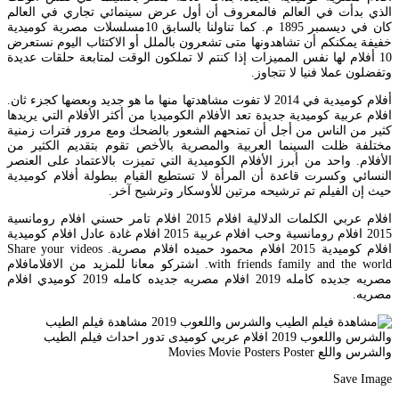
الذي بدأت في العالم فالمعروف أن أول عرض سينمائي تجاري في العالم
كان في ديسمبر 1895 م. كما تناولنا بالسابق 10مسلسلات مصرية كوميدية
خفيفة يمكنكم أن تشاهدونها متى تشعرون بالملل أو الاكتئاب اليوم نستعرض
10 أفلام لها نفس المميزات إذا كنتم لا تملكون الوقت لمتابعة حلقات عديدة
وتفضلون عملا فنيا لا تتجاوز.
أفلام كوميدية في 2014 لا تفوت مشاهدتها منها ما هو جديد وبعضها كجزء ثان.
افلام عربية كوميدية جديدة تعد الأفلام الكوميديا من أكثر الأفلام التي يريدها
كثير من الناس من أجل أن تمنحهم الشعور بالضحك ومع مرور فترات زمنية
مختلفة ظلت السينما العربية والمصرية بالأخص تقوم بتقديم الكثير من
الأفلام. واحد من أبرز الأفلام الكوميدية التي تميزت بالاعتماد على العنصر
النسائي وكسرت قاعدة أن المرأة لا تستطيع القيام ببطولة أفلام كوميدية
حيث إن الفيلم تم ترشيحه مرتين للأوسكار وترشيح آخر.
افلام عربي الكلمات الدلالية افلام 2015 افلام تامر حسني افلام رومانسية
2015 افلام رومانسية وحب افلام عربية 2015 افلام غادة عادل افلام كوميدية
افلام كوميدية 2015 افلام محمود حميده افلام مصرية. Share your videos
with friends family and the world. اشتركو معانا للمزيد من الافلامافلام
مصريه جديده كامله 2019 افلام مصريه جديده كامله 2019 كوميدي افلام
مصريه.
Save Image